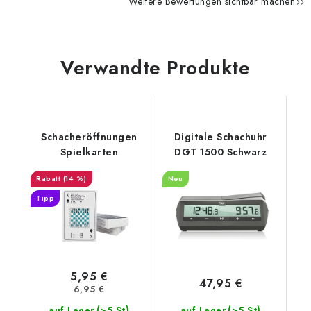
Weitere Bewertungen sichtbar machen
Verwandte Produkte
Schacheröffnungen
Digitale Schachuhr
Spielkarten
DGT 1500 Schwarz
(14 %)
Neu
Tipp
5,95 €
47,95 €
6,95 €
(>5 St)
(>5 St)
auf Lager
auf Lager