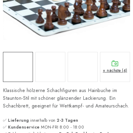
SCHACH ONLINE
SCHACH-MERCH
SCHACH GESCHENKE
GESCHÄFTSBEDINGUNGEN
KONTAKT
+ nächste (4)
Kontakt
FAQ
Über uns
Schachblog
Geschäftsbedingungen
Klassische hölzerne Schachfiguren aus Hainbuche im
Staunton-Stil mit schöner glänzender Lackierung. Ein
Schachbrett, geeignet für Wettkampf- und Amateurschach.
✅
Lieferung
innerhalb von
2-3 Tagen
✅
Kundenservice
MON-FRI 8:00 - 18:00