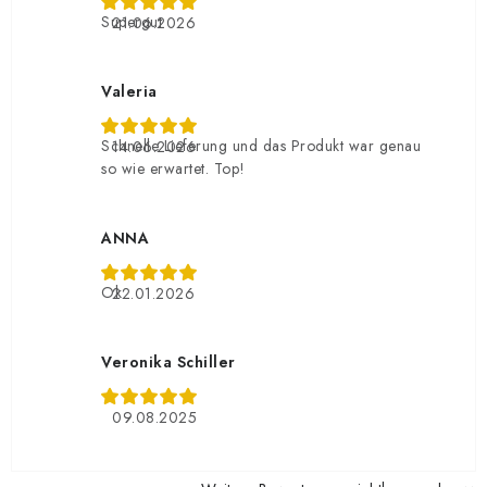
Supergut
21.06.2026
Valeria
Schnelle Lieferung und das Produkt war genau
14.06.2026
so wie erwartet. Top!
ANNA
Ok
22.01.2026
Veronika Schiller
09.08.2025