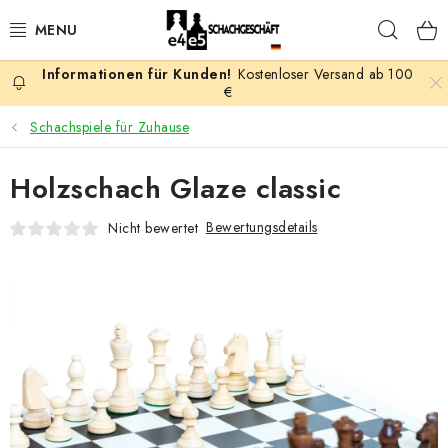
Zum
Such
Inhalt
springen
Kostenloser Versand ab 100
AKTION
€
Schachspiele für Zuhause
SCHACHSPIELE
Holzschach Glaze classic
SCHACHFIGUREN
Bewertungsdetails
Nicht bewertet
SCHACHBRETTER
SCHACHUHREN
SCHACHBÜCHER
SCHACH-ANTIQUITÄTENLADEN