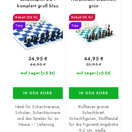
komplett groß blau
grün
(22 %)
(16 %)
Tipp
Tipp
34,95 €
44,95 €
44,95 €
53,95 €
(>5 St)
(>5 St)
auf Lager
auf Lager
IN DEN KORB
IN DEN KORB
Ideal für Schachvereine,
Rollbares grünes
Schulen, Schachturniere
Schachbrett,
und das Spielen für zu
Schachfiguren, Stoffbeutel
Hause. ✅ Lieferung...
für die FigurenKönigshöhe
9,2 cm, weiße...