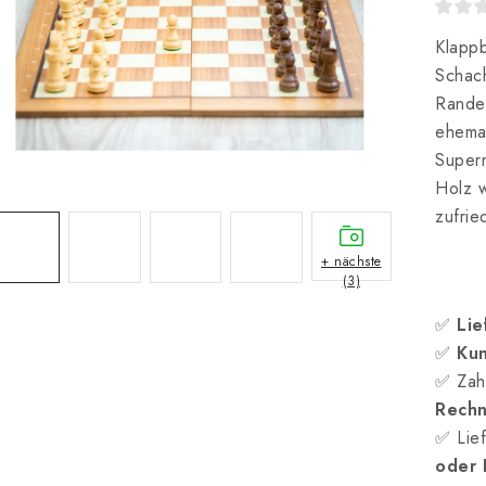
Klappb
Schach
Rande.
ehemal
Superm
Holz w
zufrie
+ nächste
(3)
✅
Lie
✅
Kun
✅ Zah
Rech
✅ Lief
oder