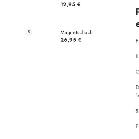
12,95 €
Magnetschach
26,95 €
F
K
G
D
1
S
F