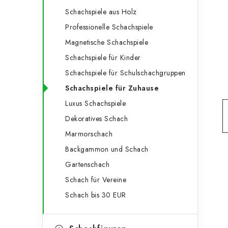
e
t
Schachspiele aus Holz
g
e
Professionelle Schachspiele
o
Magnetische Schachspiele
n
r
Schachspiele für Kinder
l
i
Schachspiele für Schulschachgruppen
e
e
Schachspiele für Zuhause
n
i
Luxus Schachspiele
Dekoratives Schach
s
Marmorschach
t
Backgammon und Schach
e
Gartenschach
Schach für Vereine
Schach bis 30 EUR