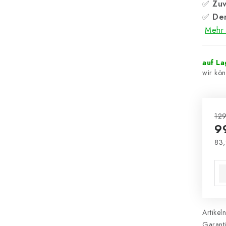
✅
Zuv
✅
Der
Mehr 
auf L
129
9
83,
Ver
Artikel
Garant