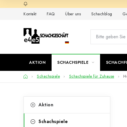
Zum
Inhalt
Kontakt
FAQ
Über uns
Schachblog
Ge
springen
AKTION
SCHACHSPIELE
SCHACHF
Startseite
Schachspiele
Schachspiele für Zuhause
H
S
K
Kategorien
Aktion
überspringen
a
e
t
i
Schachspiele