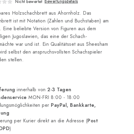
Bewertungsdetails
Nicht bewertet
ares Holzschachbrett aus Ahornholz. Das
brett ist mit Notation (Zahlen und Buchstaben) am
 Eine beliebte Version von Figuren aus dem
igen Jugoslawien, das eine der Schach-
ächte war und ist. Ein Qualitätsset aus Sheesham
ird selbst den anspruchsvollsten Schachspieler
den stellen.
ferung
innerhalb von
2-3 Tagen
denservice
MON-FRI 8:00 - 18:00
lungsmöglichkeiten per
PayPal, Bankkarte,
nung
erung per Kurier direkt an die Adresse (
Post
 DPD
)