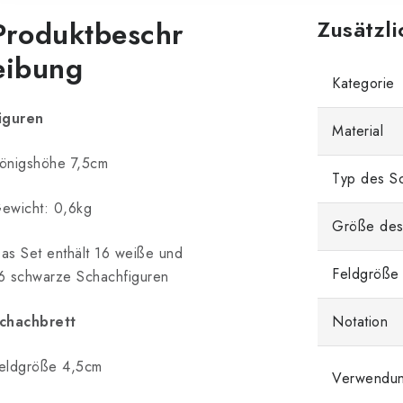
Produktbeschr
Zusätzl
eibung
Kategorie
iguren
Material
önigshöhe 7,5cm
Typ des Sc
ewicht: 0,6kg
Größe des
as Set enthält 16 weiße und
Feldgröße
6 schwarze Schachfiguren
chachbrett
Notation
eldgröße 4,5cm
Verwendu