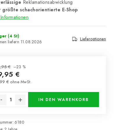
erlässige
Reklamationsabwicklung
 größte schachorientierte E-Shop
Informationen
ager
(4 St)
Lieferoptionen
11.08.2026
,95 €
–23 %
9,95 €
99 € ohne MwSt.
kaufspreis:
IN DEN WARENKORB
nummer:
6180
ie
:
2 Jahre