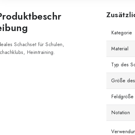
Produktbeschr
Zusätzl
eibung
Kategorie
deales Schachset für Schulen,
Material
chachklubs, Heimtraining.
Typ des Sc
Größe des
Feldgröße
Notation
Verwendu