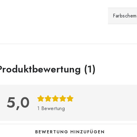
Farbschem
L
Produktbewertung (1)
s
5,0
e
1 Bewertung
d
e
BEWERTUNG HINZUFÜGEN