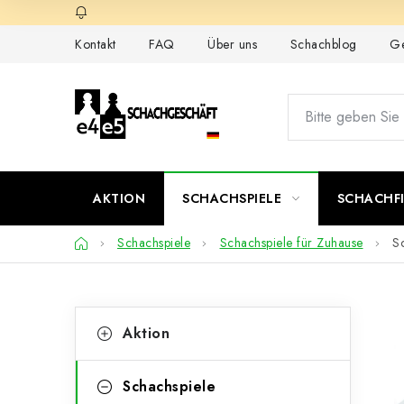
Zum
Inhalt
Kontakt
FAQ
Über uns
Schachblog
Ge
springen
AKTION
SCHACHSPIELE
SCHACHF
Startseite
Schachspiele
Schachspiele für Zuhause
Sc
S
K
Kategorien
Aktion
überspringen
a
e
t
i
Schachspiele