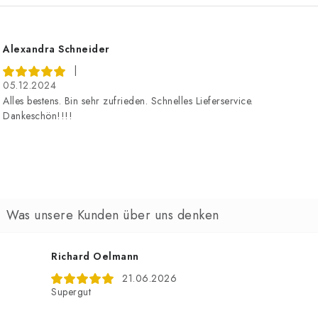
B
e
Alexandra Schneider
w
|
05.12.2024
e
Alles bestens. Bin sehr zufrieden. Schnelles Lieferservice.
Dankeschön!!!!
u
n
g
e
n
Richard Oelmann
21.06.2026
Supergut