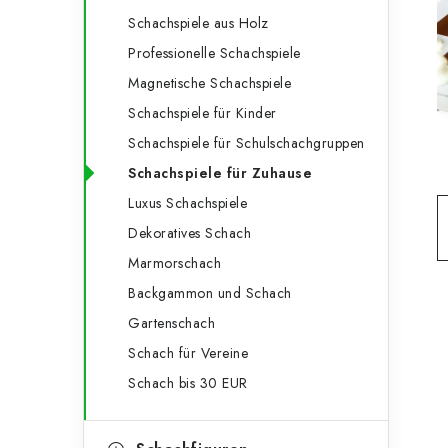
e
t
Schachspiele aus Holz
g
e
Professionelle Schachspiele
o
Magnetische Schachspiele
n
r
Schachspiele für Kinder
l
i
Schachspiele für Schulschachgruppen
e
e
Schachspiele für Zuhause
n
i
Luxus Schachspiele
Dekoratives Schach
s
Marmorschach
t
Backgammon und Schach
e
Gartenschach
Schach für Vereine
Schach bis 30 EUR