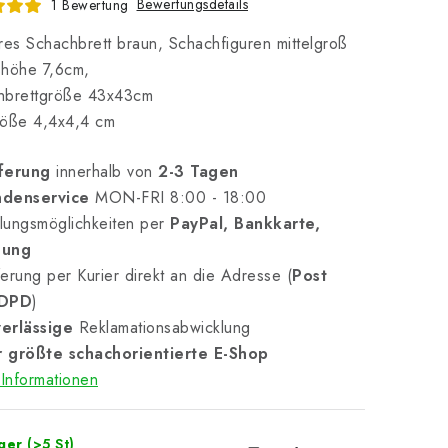
Bewertungsdetails
1 Bewertung
res Schachbrett braun, Schachfiguren mittelgroß
shöhe 7,6cm,
hbrettgröße 43x43cm
röße 4,4x4,4 cm
ferung
innerhalb von
2-3 Tagen
denservice
MON-FRI 8:00 - 18:00
lungsmöglichkeiten per
PayPal, Bankkarte,
nung
erung per Kurier direkt an die Adresse (
Post
 DPD
)
erlässige
Reklamationsabwicklung
 größte schachorientierte E-Shop
Informationen
ager
(>5 St)