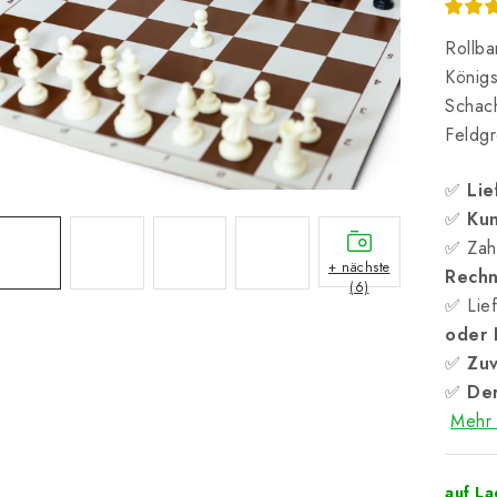
Rollba
König
Schac
Feldg
✅
Lie
✅
Kun
✅ Zah
+ nächste
Rech
(6)
✅ Lief
oder
✅
Zuv
✅
Der
Mehr 
auf L