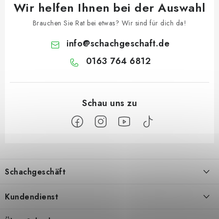
Wir helfen Ihnen bei der Auswahl
Brauchen Sie Rat bei etwas? Wir sind für dich da!
info
@
schachgeschaft.de
0163 764 6812
F
u
Schachgeschäft
ß
z
Über uns
Kundendienst
e
i
Kontakt
Geschäftsbedingungen