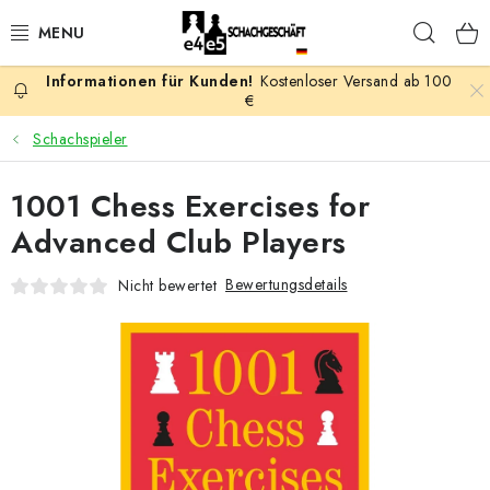
Zum
Such
Inhalt
springen
Kostenloser Versand ab 100
AKTION
€
Schachspieler
SCHACHSPIELE
1001 Chess Exercises for
SCHACHFIGUREN
Advanced Club Players
SCHACHBRETTER
Bewertungsdetails
Nicht bewertet
SCHACHUHREN
SCHACHBÜCHER
SCHACH-ANTIQUITÄTENLADEN