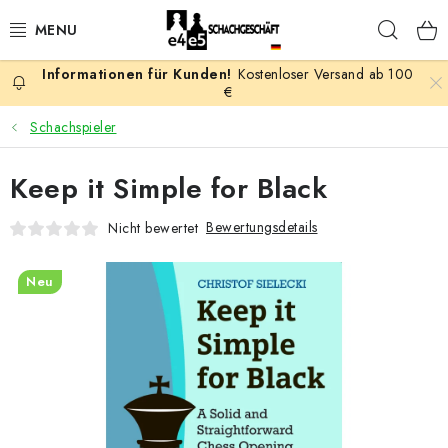
Zum
Such
Inhalt
springen
Kostenloser Versand ab 100
AKTION
€
Schachspieler
SCHACHSPIELE
Keep it Simple for Black
SCHACHFIGUREN
Bewertungsdetails
Nicht bewertet
SCHACHBRETTER
Neu
SCHACHUHREN
SCHACHBÜCHER
SCHACH-ANTIQUITÄTENLADEN