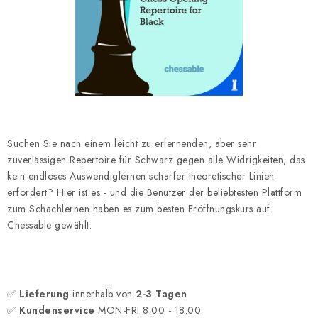
SCHACH ONLINE
SCHACH-MERCH
SCHACH GESCHENKE
GESCHÄFTSBEDINGUNGEN
Suchen Sie nach einem leicht zu erlernenden, aber sehr
KONTAKT
zuverlässigen Repertoire für Schwarz gegen alle Widrigkeiten, das
kein endloses Auswendiglernen scharfer theoretischer Linien
Kontakt
FAQ
Über uns
Schachblog
erfordert? Hier ist es - und die Benutzer der beliebtesten Plattform
zum Schachlernen haben es zum besten Eröffnungskurs auf
Geschäftsbedingungen
Chessable gewählt.
✅
Lieferung
innerhalb von
2-3 Tagen
✅
Kundenservice
MON-FRI 8:00 - 18:00