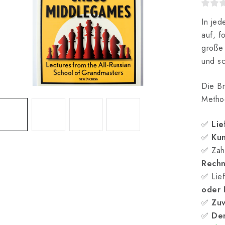
In jed
auf, f
große 
und sc
Die Br
Method
✅
Lie
✅
Kun
✅ Zah
Rech
✅ Lief
oder
✅
Zuv
✅
Der