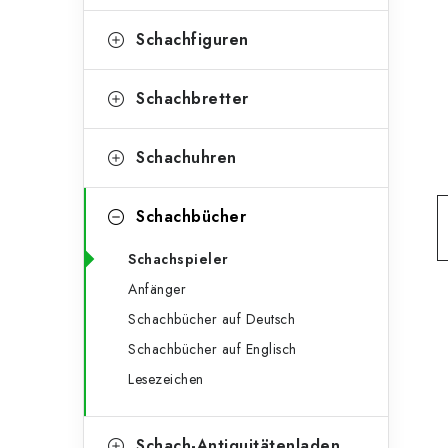
e
t
g
Schachfiguren
e
o
n
r
Schachbretter
l
i
Schachuhren
e
e
n
i
Schachbücher
s
Schachspieler
t
Anfänger
e
Schachbücher auf Deutsch
Schachbücher auf Englisch
Lesezeichen
Schach-Antiquitätenladen