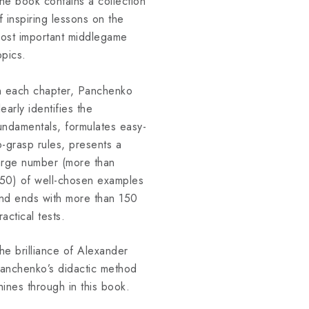
he book contains a collection
f inspiring lessons on the
ost important middlegame
opics.
n each chapter, Panchenko
learly identifies the
undamentals, formulates easy-
o-grasp rules, presents a
arge number (more than
50) of well-chosen examples
nd ends with more than 150
ractical tests.
he brilliance of Alexander
anchenko’s didactic method
hines through in this book.