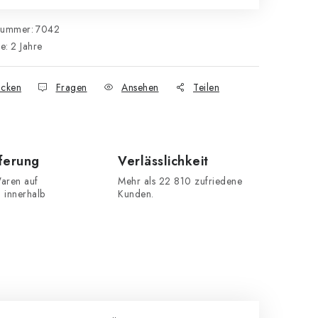
nummer:
7042
ie
:
2 Jahre
cken
Fragen
Ansehen
Teilen
eferung
Verlässlichkeit
aren auf
Mehr als 22 810 zufriedene
n innerhalb
Kunden.