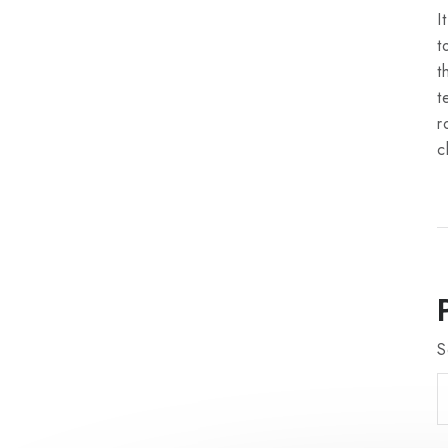
I
t
t
t
r
c
S