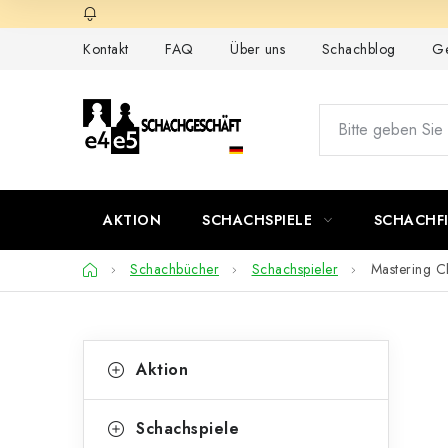
Zum
Inhalt
Kontakt
FAQ
Über uns
Schachblog
Ge
springen
AKTION
SCHACHSPIELE
SCHACHF
Startseite
Schachbücher
Schachspieler
Mastering C
S
K
Kategorien
Aktion
überspringen
a
e
t
i
Schachspiele