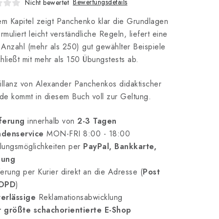
Bewertungsdetails
Nicht bewertet
em Kapitel zeigt Panchenko klar die Grundlagen
ormuliert leicht verständliche Regeln, liefert eine
Anzahl (mehr als 250) gut gewählter Beispiele
hließt mit mehr als 150 Übungstests ab.
illanz von Alexander Panchenkos didaktischer
e kommt in diesem Buch voll zur Geltung.
ferung
innerhalb von
2-3 Tagen
denservice
MON-FRI 8:00 - 18:00
lungsmöglichkeiten per
PayPal, Bankkarte,
nung
erung per Kurier direkt an die Adresse (
Post
 DPD
)
erlässige
Reklamationsabwicklung
 größte schachorientierte E-Shop