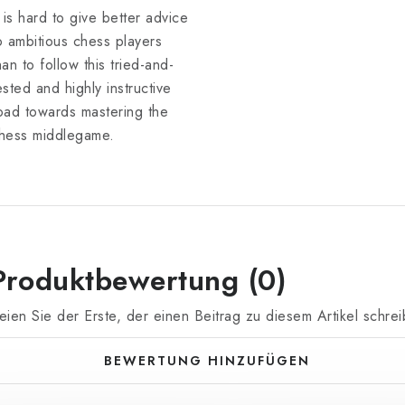
t is hard to give better advice
o ambitious chess players
han to follow this tried-and-
ested and highly instructive
oad towards mastering the
hess middlegame.
Produktbewertung (0)
eien Sie der Erste, der einen Beitrag zu diesem Artikel schrei
BEWERTUNG HINZUFÜGEN