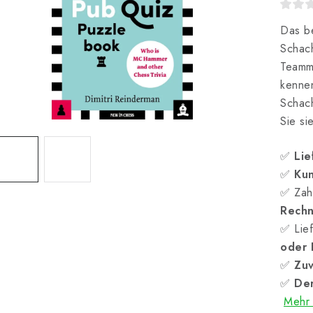
Das b
Schac
Teammi
kennen
Schac
Sie si
✅
Lie
✅
Kun
✅ Zah
Rech
✅ Lief
oder
✅
Zuv
✅
Der
Mehr 