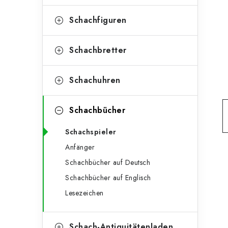
e
t
g
Schachfiguren
e
o
n
r
Schachbretter
l
i
Schachuhren
e
e
n
i
Schachbücher
s
Schachspieler
t
Anfänger
e
Schachbücher auf Deutsch
Schachbücher auf Englisch
Lesezeichen
Schach-Antiquitätenladen