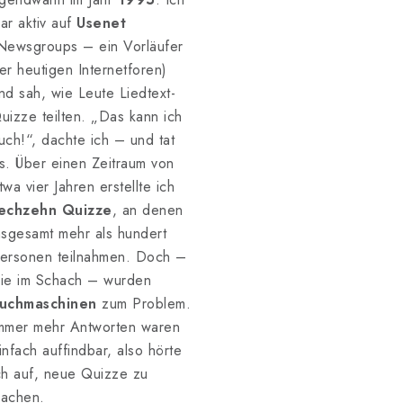
ar aktiv auf
Usenet
Newsgroups – ein Vorläufer
er heutigen Internetforen)
nd sah, wie Leute Liedtext-
uizze teilten. „Das kann ich
uch!“, dachte ich – und tat
s. Über einen Zeitraum von
twa vier Jahren erstellte ich
echzehn Quizze
, an denen
nsgesamt mehr als hundert
ersonen teilnahmen. Doch –
ie im Schach – wurden
uchmaschinen
zum Problem.
mmer mehr Antworten waren
infach auffindbar, also hörte
ch auf, neue Quizze zu
achen.