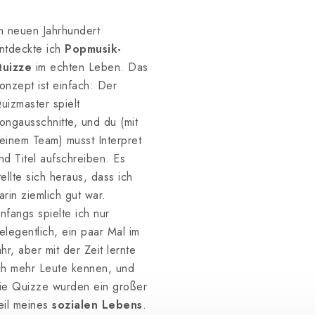
m neuen Jahrhundert
ntdeckte ich
Popmusik-
uizze
im echten Leben. Das
onzept ist einfach: Der
uizmaster spielt
ongausschnitte, und du (mit
einem Team) musst Interpret
nd Titel aufschreiben. Es
tellte sich heraus, dass ich
arin ziemlich gut war.
nfangs spielte ich nur
elegentlich, ein paar Mal im
ahr, aber mit der Zeit lernte
ch mehr Leute kennen, und
ie Quizze wurden ein großer
eil meines
sozialen Lebens
.