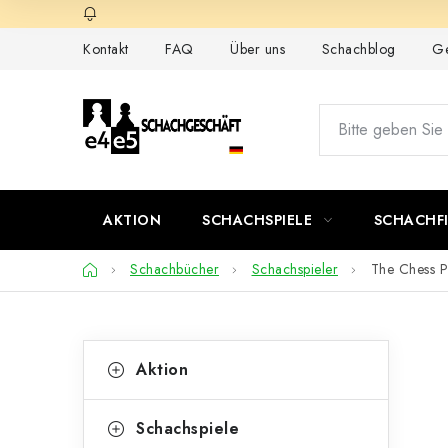
Zum
Inhalt
Kontakt
FAQ
Über uns
Schachblog
Ge
springen
AKTION
SCHACHSPIELE
SCHACHF
Startseite
Schachbücher
Schachspieler
The Chess P
S
K
Kategorien
Aktion
überspringen
a
e
t
i
Schachspiele