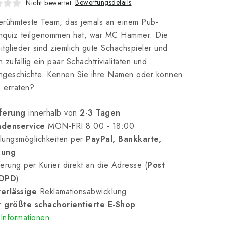
Bewertungsdetails
Nicht bewertet
erühmteste Team, das jemals an einem Pub-
hquiz teilgenommen hat, war MC Hammer. Die
tglieder sind ziemlich gute Schachspieler und
 zufällig ein paar Schachtrivialitäten und
hgeschichte. Kennen Sie ihre Namen oder können
e erraten?
ferung
innerhalb von
2-3 Tagen
denservice
MON-FRI 8:00 - 18:00
lungsmöglichkeiten per
PayPal, Bankkarte,
nung
erung per Kurier direkt an die Adresse (
Post
 DPD
)
erlässige
Reklamationsabwicklung
 größte schachorientierte E-Shop
Informationen