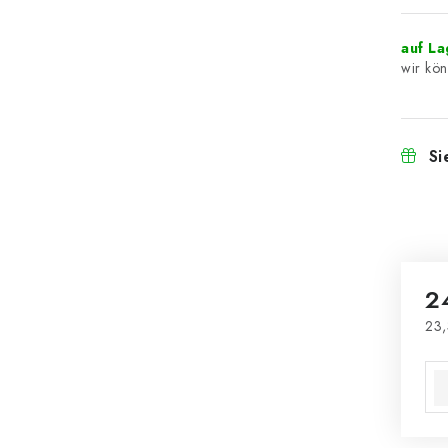
auf L
Si
2
23,
Ver