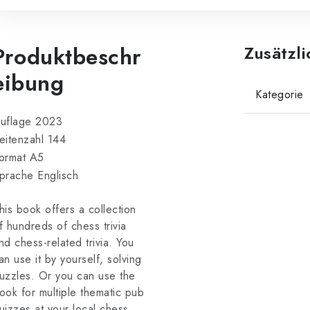
Produktbeschr
Zusätzl
eibung
Kategorie
uflage 2023
eitenzahl 144
ormat A5
prache Englisch
his book offers a collection
f hundreds of chess trivia
nd chess-related trivia. You
an use it by yourself, solving
uzzles. Or you can use the
ook for multiple thematic pub
uizzes at your local chess