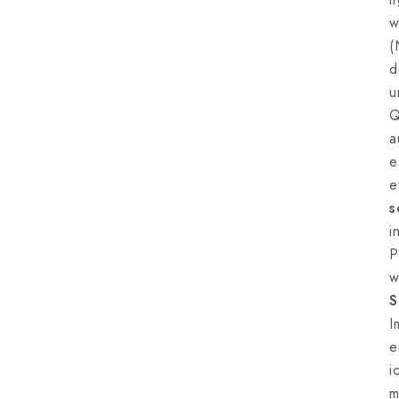
w
(
d
u
Q
a
e
e
s
i
P
w
S
I
e
i
m