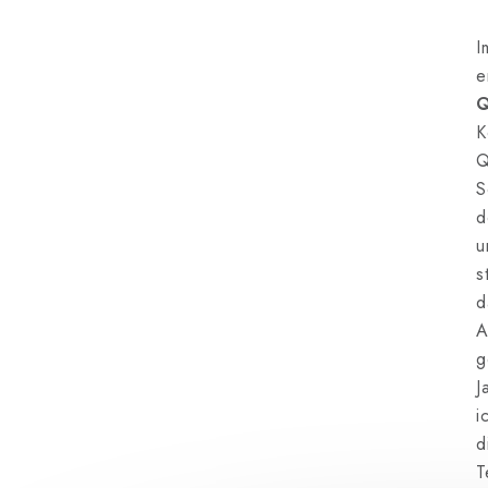
I
e
Q
K
Q
S
d
u
s
d
A
g
J
i
d
T