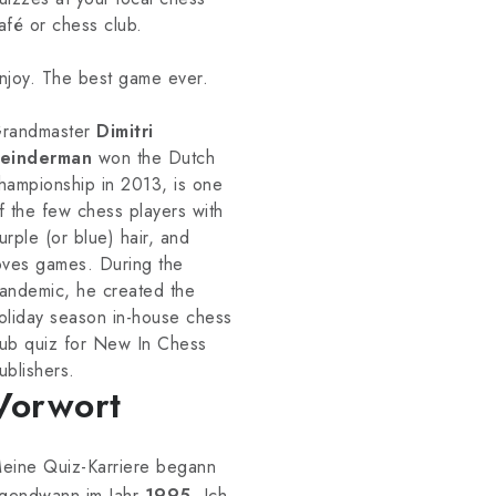
afé or chess club.
njoy. The best game ever.
randmaster
Dimitri
einderman
won the Dutch
hampionship in 2013, is one
f the few chess players with
urple (or blue) hair, and
oves games. During the
andemic, he created the
oliday season in-house chess
ub quiz for New In Chess
ublishers.
Vorwort
eine Quiz-Karriere begann
rgendwann im Jahr
1995
. Ich