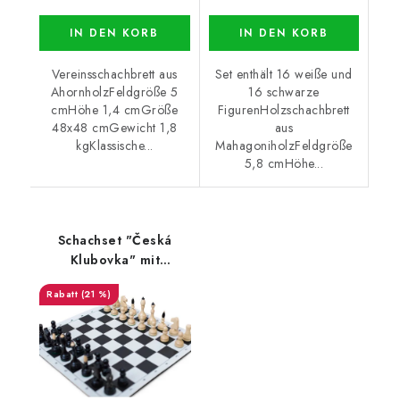
IN DEN KORB
IN DEN KORB
Vereinsschachbrett aus
Set enthält 16 weiße und
AhornholzFeldgröße 5
16 schwarze
cmHöhe 1,4 cmGröße
FigurenHolzschachbrett
48x48 cmGewicht 1,8
aus
kgKlassische...
MahagoniholzFeldgröße
5,8 cmHöhe...
Schachset "Česká
Klubovka" mit
schwarzem Schachbrett
(21 %)