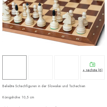
SCHACH ONLINE
SCHACH-MERCH
SCHACH GESCHENKE
GESCHÄFTSBEDINGUNGEN
KONTAKT
Kontakt
FAQ
Über uns
Schachblog
+ nächste (6)
Geschäftsbedingungen
Beliebte Schachfiguren in der Slowakei und Tschechien
Königshöhe: 10,5 cm