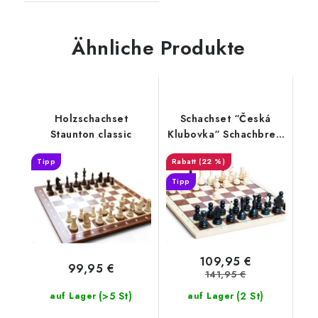
Ähnliche Produkte
Holzschachset
Schachset “Česká
Staunton classic
Klubovka“ Schachbrett
Mahagoni
Tipp
(22 %)
Tipp
109,95 €
99,95 €
141,95 €
(>5 St)
(2 St)
auf Lager
auf Lager