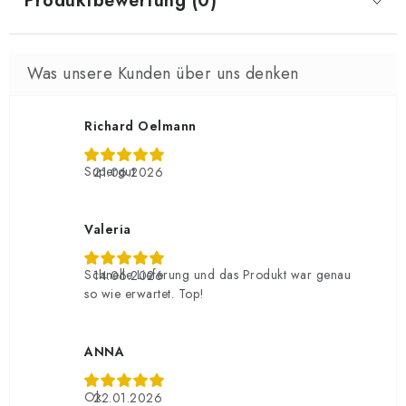
Produktbewertung (0)
Richard Oelmann
Supergut
21.06.2026
Valeria
Schnelle Lieferung und das Produkt war genau
14.06.2026
so wie erwartet. Top!
ANNA
Ok
22.01.2026