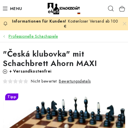
Zum
Such
Inhalt
springen
Kostenloser Versand ab 100
AKTION
€
Professionelle Schachspiele
SCHACHSPIELE
"Česká klubovka" mit
SCHACHFIGUREN
Schachbrett Ahorn MAXI
SCHACHBRETTER
+ Versandkostenfrei
Bewertungsdetails
Nicht bewertet
SCHACHUHREN
Tipp
SCHACHBÜCHER
SCHACH-ANTIQUITÄTENLADEN