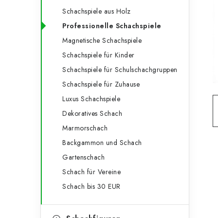
e
t
Schachspiele aus Holz
g
e
Professionelle Schachspiele
o
Magnetische Schachspiele
n
r
Schachspiele für Kinder
l
i
Schachspiele für Schulschachgruppen
e
e
Schachspiele für Zuhause
n
i
Luxus Schachspiele
Dekoratives Schach
s
Marmorschach
t
Backgammon und Schach
e
Gartenschach
Schach für Vereine
Schach bis 30 EUR