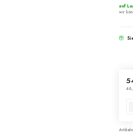
auf L
Si
5
46,
Ver
Artikel