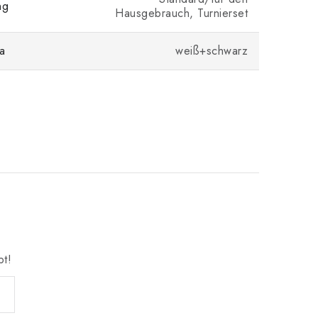
ng
Hausgebrauch, Turnierset
a
weiß+schwarz
bt!