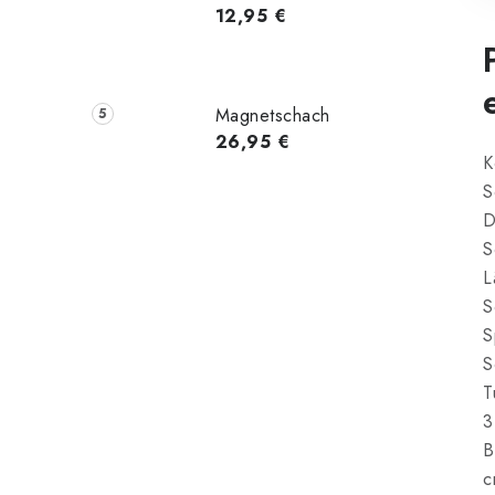
12,95 €
Magnetschach
26,95 €
K
S
D
S
L
S
S
S
T
3
B
c