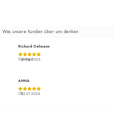
Richard Oelmann
Supergut
21.06.2026
ANNA
Ok
22.01.2026