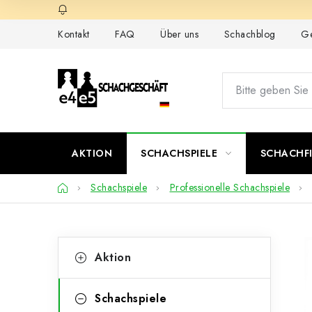
Zum
Inhalt
Kontakt
FAQ
Über uns
Schachblog
Ge
springen
AKTION
SCHACHSPIELE
SCHACHF
Startseite
Schachspiele
Professionelle Schachspiele
S
K
Kategorien
Aktion
überspringen
a
e
t
i
Schachspiele