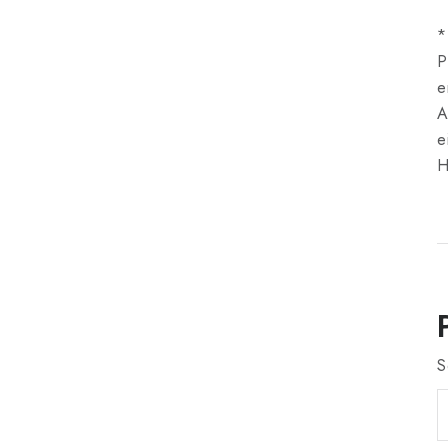
*
P
e
A
e
H
S