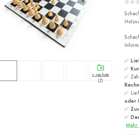
Schach
Holzsc
Schac
Inform
✅
Lie
✅
Kun
+ nächste
✅ Zah
(7)
Rech
✅ Lief
oder
✅
Zuv
✅
Der
Mehr 