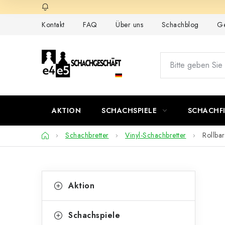
Zum
Inhalt
Kontakt
FAQ
Über uns
Schachblog
Ge
springen
AKTION
SCHACHSPIELE
SCHACHF
Startseite
Schachbretter
Vinyl-Schachbretter
Rollba
S
K
Kategorien
Aktion
überspringen
a
e
t
i
Schachspiele