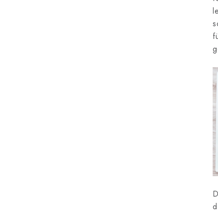
l
s
f
g
D
d