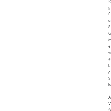
R
g
S
u
S
G
M
e
v
a
b
g
S
k
A
V
f