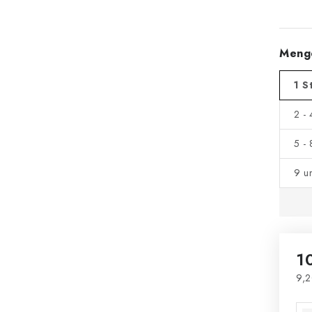
Meng
1 S
2 -
5 -
9 u
1
9,2
Ver