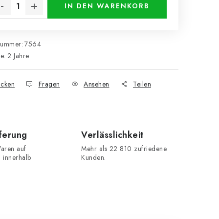
IN DEN WARENKORB
nummer:
7564
ie
:
2 Jahre
cken
Fragen
Ansehen
Teilen
eferung
Verlässlichkeit
aren auf
Mehr als 22 810 zufriedene
n innerhalb
Kunden.