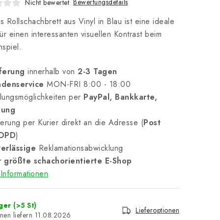
Bewertungsdetails
Nicht bewertet
 Rollschachbrett aus Vinyl in Blau ist eine ideale
ür einen interessanten visuellen Kontrast beim
spiel.
ferung
innerhalb von
2-3 Tagen
denservice
MON-FRI 8:00 - 18:00
lungsmöglichkeiten per
PayPal, Bankkarte,
nung
erung per Kurier direkt an die Adresse (
Post
 DPD
)
erlässige
Reklamationsabwicklung
 größte schachorientierte E-Shop
Informationen
ager
(>5 St)
Lieferoptionen
11.08.2026