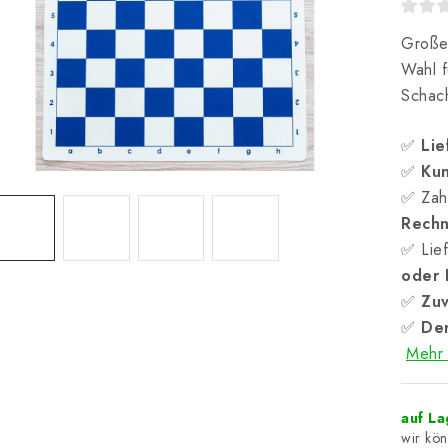
Großes
Wahl f
Schach
✅
Lie
✅
Kun
✅ Zah
Rech
✅ Lief
oder
✅
Zuv
✅
Der
Mehr 
auf L