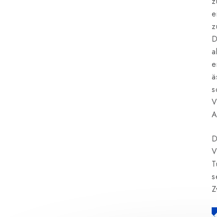
z
e
z
D
a
e
ä
s
V
A
D
V
T
s
Z