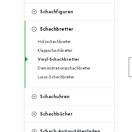
e
t
g
Schachfiguren
e
o
n
r
Schachbretter
l
i
Holzschachbretter
e
e
Klappschachbretter
n
i
Vinyl-Schachbretter
Demonstrationsschachbretter
s
Luxus-Schachbretter
t
e
Schachuhren
Schachbücher
Schach-Antiquitätenladen