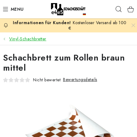
Zum
Such
Inhalt
springen
Kostenloser Versand ab 100
AKTION
€
Vinyl-Schachbretter
SCHACHSPIELE
Schachbrett zum Rollen braun
SCHACHFIGUREN
mittel
SCHACHBRETTER
Bewertungsdetails
Nicht bewertet
SCHACHUHREN
SCHACHBÜCHER
SCHACH-ANTIQUITÄTENLADEN