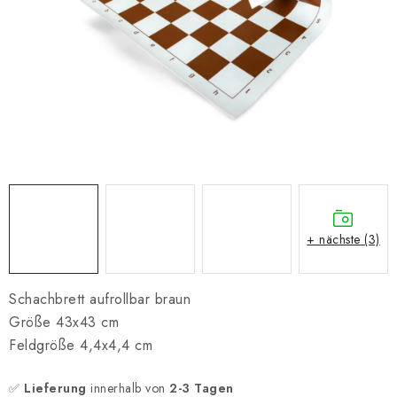
SCHACH ONLINE
SCHACH-MERCH
SCHACH GESCHENKE
GESCHÄFTSBEDINGUNGEN
KONTAKT
Kontakt
FAQ
Über uns
Schachblog
+ nächste (3)
Geschäftsbedingungen
Schachbrett aufrollbar braun
Größe 43x43 cm
Feldgröße 4,4x4,4 cm
✅
Lieferung
innerhalb von
2-3 Tagen