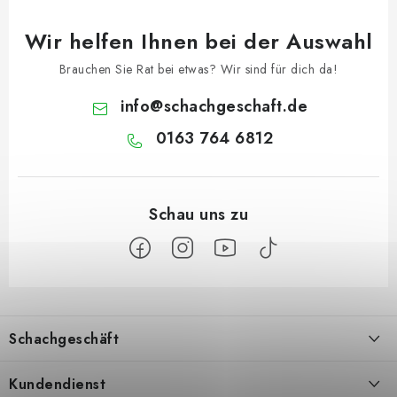
Wir helfen Ihnen bei der Auswahl
Brauchen Sie Rat bei etwas? Wir sind für dich da!
info
@
schachgeschaft.de
0163 764 6812
F
u
Schachgeschäft
ß
z
Über uns
Kundendienst