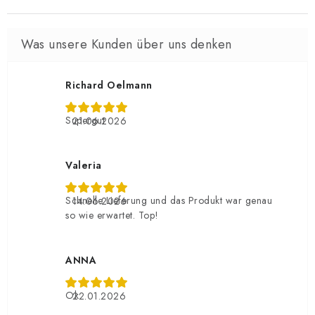
Richard Oelmann
Supergut
21.06.2026
Valeria
Schnelle Lieferung und das Produkt war genau
14.06.2026
so wie erwartet. Top!
ANNA
Ok
22.01.2026