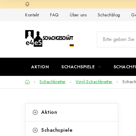
Zum
Inhalt
Kontakt
FAQ
Über uns
Schachblog
Ge
springen
AKTION
SCHACHSPIELE
SCHACHF
Startseite
Schachbretter
Vinyl-Schachbretter
Schach
S
K
Kategorien
Aktion
überspringen
a
e
t
i
Schachspiele