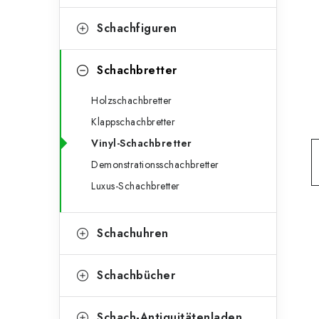
e
t
g
Schachfiguren
e
o
n
r
Schachbretter
l
i
Holzschachbretter
e
e
Klappschachbretter
n
i
Vinyl-Schachbretter
Demonstrationsschachbretter
s
Luxus-Schachbretter
t
e
Schachuhren
Schachbücher
Schach-Antiquitätenladen