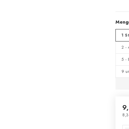
Meng
1 S
2 -
5 -
9 u
9
8,3
Ver