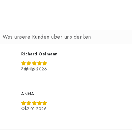
Richard Oelmann
Supergut
21.06.2026
ANNA
Ok
22.01.2026