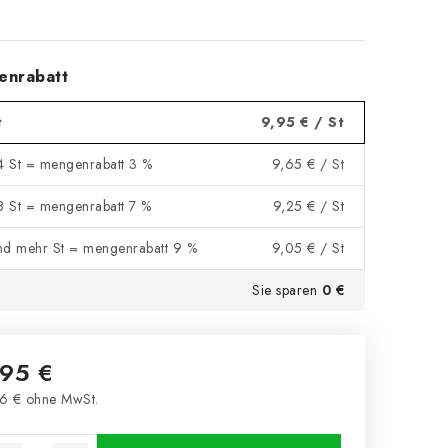
enrabatt
t
9,95 €
/ St
 4 St = mengenrabatt 3 %
9,65 €
/ St
 8 St = mengenrabatt 7 %
9,25 €
/ St
nd mehr St = mengenrabatt 9 %
9,05 €
/ St
Sie sparen
0 €
,95 €
6 € ohne MwSt.
kaufspreis: