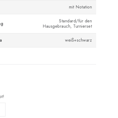
mit Notation
Standard/für den
ng
Hausgebrauch, Turnierset
a
weiß+schwarz
bt!