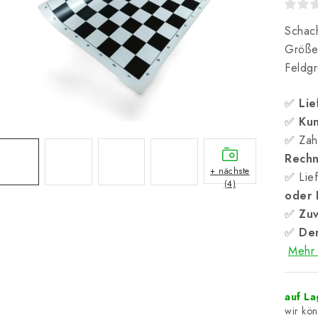
Schach
Größe
Feldg
✅
Lie
✅
Kun
✅ Zah
Rech
+ nächste
✅ Lief
(4)
oder
✅
Zuv
✅
Der
Mehr 
auf L