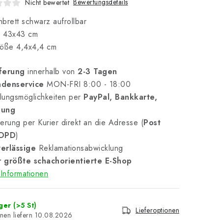
Bewertungsdetails
Nicht bewertet
brett schwarz aufrollbar
 43x43 cm
röße 4,4x4,4 cm
ferung
innerhalb von
2-3 Tagen
denservice
MON-FRI 8:00 - 18:00
lungsmöglichkeiten per
PayPal, Bankkarte,
nung
erung per Kurier direkt an die Adresse (
Post
 DPD
)
erlässige
Reklamationsabwicklung
 größte schachorientierte E-Shop
Informationen
ager
(>5 St)
Lieferoptionen
10.08.2026