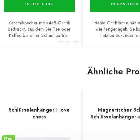
IN DEN KORB
IN DEN KORB
Keramikbecher mit e4e5-Grafik
Ideale Grifffläche hält 
bedruckt, aus dem Sie Tee oder
wie festgenagelt. Selbs
Kaffee bei einer Schachpartie...
letzten Sekunden ein
Art.-Nr.:
7367
Ähnliche Pr
Schlüsselanhänger I love
Magnetischer Sc
chess
Schlüsselanhänger 
Neu