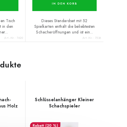
IN DEN KORB
den Tisch
Dieses Standardset mit 52
t in den
Spielkarten enthält die beliebtesten
er...
Schacheröffnungen und ist ein...
Art.-Nr.:
7620
Art.-Nr.:
7536
odukte
hach-
Schlüsselanhänger Kleiner
aus Holz
Schachspieler
(20 %)