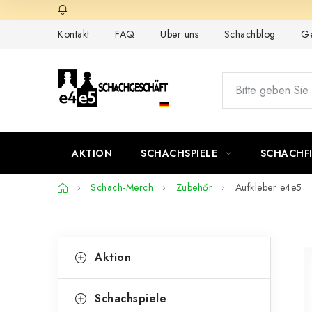
Zum
Inhalt
Kontakt
FAQ
Über uns
Schachblog
Ge
springen
AKTION
SCHACHSPIELE
SCHACHF
Startseite
Schach-Merch
Zubehőr
Aufkleber e4e5
S
K
Kategorien
Aktion
überspringen
a
e
t
i
Schachspiele