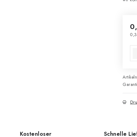
0
0,3
Ver
Artikel
Garant
Dru
Kostenloser
Schnelle Li