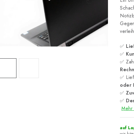
Ein or
Schach
Notizb
Gegen
verleih
✅
Lie
✅
Kun
✅ Zah
Rech
✅ Lief
oder
✅
Zuv
✅
Der
Mehr 
auf L