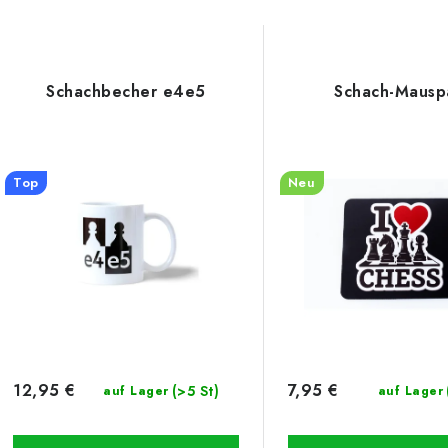
Schachbecher e4e5
Schach-Mausp
Top
Neu
12,95 €
7,95 €
(>5 St)
auf Lager
auf Lager