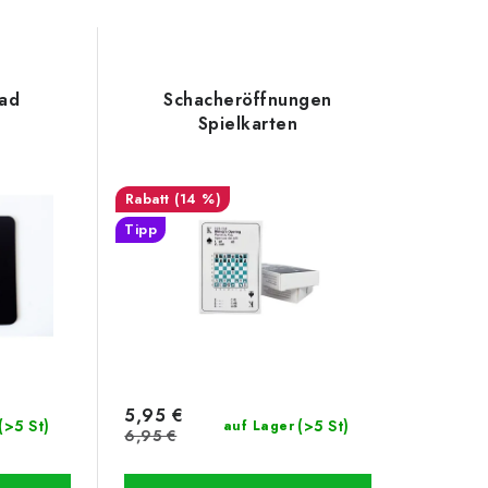
ad
Schacheröffnungen
Spielkarten
(14 %)
Tipp
5,95 €
(>5 St)
(>5 St)
auf Lager
6,95 €