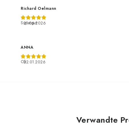
Richard Oelmann
Supergut
21.06.2026
ANNA
Ok
22.01.2026
Verwandte Pr