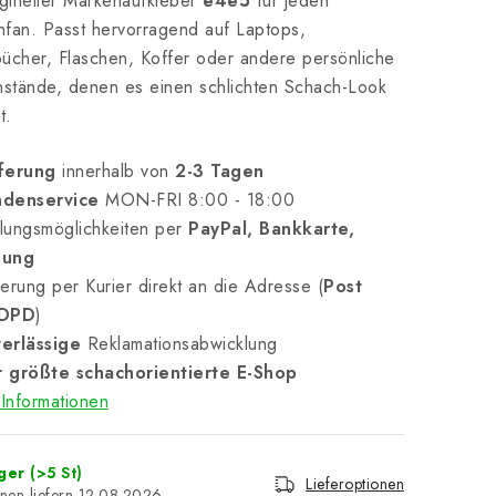
igineller Markenaufkleber
e4e5
für jeden
fan. Passt hervorragend auf Laptops,
ücher, Flaschen, Koffer oder andere persönliche
stände, denen es einen schlichten Schach-Look
t.
ferung
innerhalb von
2-3 Tagen
denservice
MON-FRI 8:00 - 18:00
lungsmöglichkeiten per
PayPal, Bankkarte,
nung
erung per Kurier direkt an die Adresse (
Post
 DPD
)
erlässige
Reklamationsabwicklung
 größte schachorientierte E-Shop
Informationen
ager
(>5 St)
Lieferoptionen
12.08.2026