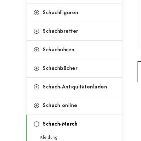
e
t
g
Schachfiguren
e
o
n
r
Schachbretter
l
i
Schachuhren
e
e
n
i
Schachbücher
s
Schach-Antiquitätenladen
t
e
Schach online
Schach-Merch
Kleidung