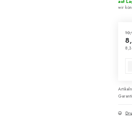
auf L
10,
8
8,3
Ver
Artikel
Garant
Dru