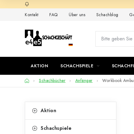
Zum
Inhalt
Kontakt
FAQ
Über uns
Schachblog
Ge
springen
AKTION
SCHACHSPIELE
SCHACHF
Startseite
Schachbücher
Anfänger
Workbook Ambu
S
K
Kategorien
Aktion
überspringen
a
e
t
i
Schachspiele