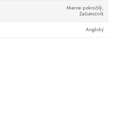
Mierne pokročilý,
Začiatočník
Anglický