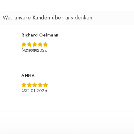
Richard Oelmann
Supergut
21.06.2026
ANNA
Ok
22.01.2026