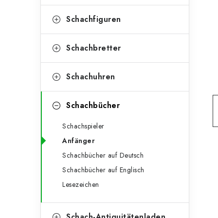
e
t
g
Schachfiguren
e
o
n
r
Schachbretter
l
i
Schachuhren
e
e
n
i
Schachbücher
s
Schachspieler
t
Anfänger
e
Schachbücher auf Deutsch
Schachbücher auf Englisch
Lesezeichen
Schach-Antiquitätenladen