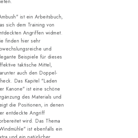
ieten.
Ambush" ist ein Arbeitsbuch,
as sich dem Training von
ntdeckten Angriffen widmet.
ie finden hier sehr
bwechslungsreiche und
legante Beispiele für dieses
ffektive taktische Mittel,
arunter auch den Doppel-
heck. Das Kapitel "Laden
er Kanone" ist eine schöne
rgänzung des Materials und
eigt die Positionen, in denen
er entdeckte Angriff
orbereitet wird. Das Thema
Windmühle" ist ebenfalls ein
xtra und ein natürlicher