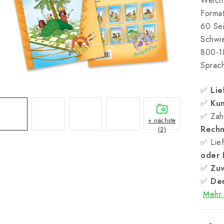
Weich
Forma
60 Sei
Schwie
800-1
Sprach
✅
Lie
✅
Kun
✅ Zah
+ nächste
Rech
(2)
✅ Lief
oder
✅
Zuv
✅
Der
Mehr 