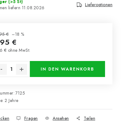
ager
(>5 St)
Lieferoptionen
11.08.2026
95 €
–18 %
,95 €
6 € ohne MwSt.
kaufspreis:
IN DEN WARENKORB
nummer:
7125
ie
:
2 Jahre
cken
Fragen
Ansehen
Teilen