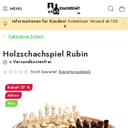
Zum
Such
Inhalt
springen
Kostenloser Versand ab 100
AKTION
€
Dekoratives Schach
SCHACHSPIELE
Holzschachspiel Rubin
SCHACHFIGUREN
+ Versandkostenfrei
SCHACHBRETTER
Bewertungsdetails
Nicht bewertet
SCHACHUHREN
27 %
Aktion
SCHACHBÜCHER
Neu
SCHACH-ANTIQUITÄTENLADEN