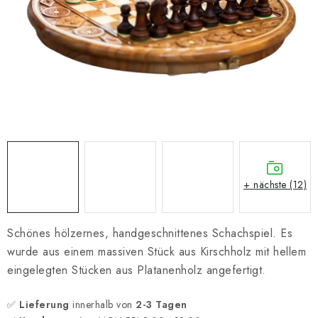
SCHACH ONLINE
SCHACH-MERCH
SCHACH GESCHENKE
GESCHÄFTSBEDINGUNGEN
KONTAKT
+ nächste (12)
Kontakt
FAQ
Über uns
Schachblog
Geschäftsbedingungen
Schönes hölzernes, handgeschnittenes Schachspiel. Es
wurde aus einem massiven Stück aus Kirschholz mit hellem
eingelegten Stücken aus Platanenholz angefertigt.
✅
Lieferung
innerhalb von
2-3 Tagen