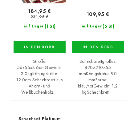
184,95 €
109,95 €
231,95 €
(1 St)
(5 St)
auf Lager
auf Lager
IN DEN KORB
IN DEN KORB
Größe:
Schachbrettgrößes:
56x56x3.6cmGewicht:
420×210×55
3.0kgKöningshöhe:
mmKönigshöhe: 90
12.0cm Schachbrett aus
mmFarbe:
Ahorn- und
blau/rotGewicht: 1,2
Weißbuchenholz....
kgSchachbrett:...
Schachset Platinum