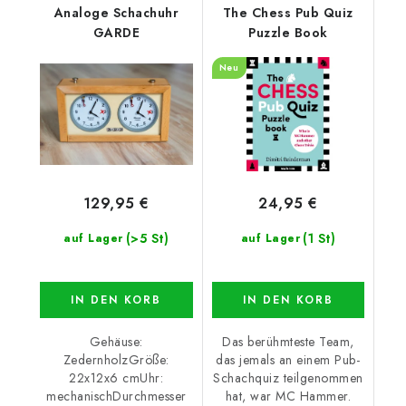
Analoge Schachuhr
The Chess Pub Quiz
GARDE
Puzzle Book
Neu
129,95 €
24,95 €
(>5 St)
(1 St)
auf Lager
auf Lager
IN DEN KORB
IN DEN KORB
Gehäuse:
Das berühmteste Team,
ZedernholzGröße:
das jemals an einem Pub-
22x12x6 cmUhr:
Schachquiz teilgenommen
mechanischDurchmesser
hat, war MC Hammer.