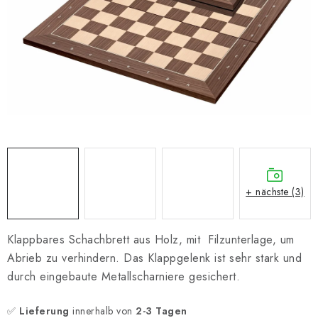
SCHACH ONLINE
SCHACH-MERCH
SCHACH GESCHENKE
GESCHÄFTSBEDINGUNGEN
KONTAKT
Kontakt
FAQ
Über uns
Schachblog
+ nächste (3)
Geschäftsbedingungen
Klappbares Schachbrett aus Holz, mit Filzunterlage, um
Abrieb zu verhindern. Das Klappgelenk ist sehr stark und
durch eingebaute Metallscharniere gesichert.
✅
Lieferung
innerhalb von
2-3 Tagen