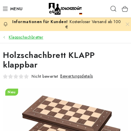
Zum
Such
Inhalt
springen
Kostenloser Versand ab 100
AKTION
€
Klappschachbretter
SCHACHSPIELE
Holzschachbrett KLAPP
SCHACHFIGUREN
klappbar
SCHACHBRETTER
Bewertungsdetails
Nicht bewertet
SCHACHUHREN
Neu
SCHACHBÜCHER
SCHACH-ANTIQUITÄTENLADEN