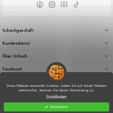
F
u
Schachgeschäft
ß
z
Über uns
Kundendienst
e
i
Kontakt
Geschäftsbedingungen
Über Schach
l
Versand
Widerrufsbelehrungen
Schachmagazine
e
Facebook
DSGVO
Umtausch von Waren
Schachvideos
Diese Website verwendet Cookies. Indem Sie auf dieser Website
weitersurfen, stimmen Sie deren Verwendung zu.
Meine bestellung
Hilfe bei Reklamationen
Schachtraining
Einstellungen
Copyright 2026
Schachgeschäft
. Alle Rechte vorbehalten.
Cookie-
Vorteile vom Einkaufen bei uns
Widerrufsrecht
Schachshop-Partner
Einstellungen ändern
Akzeptieren
Erstellt von Shoptet