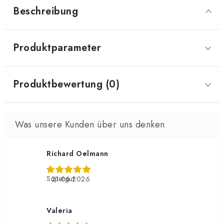
Beschreibung
Produktparameter
Produktbewertung (0)
Richard Oelmann
Supergut
21.06.2026
Valeria