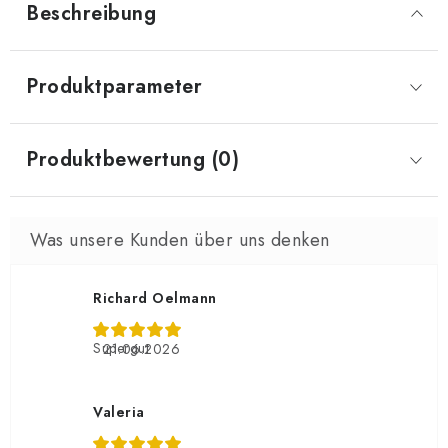
Beschreibung
Produktparameter
Produktbewertung (0)
Richard Oelmann
Supergut
21.06.2026
Valeria