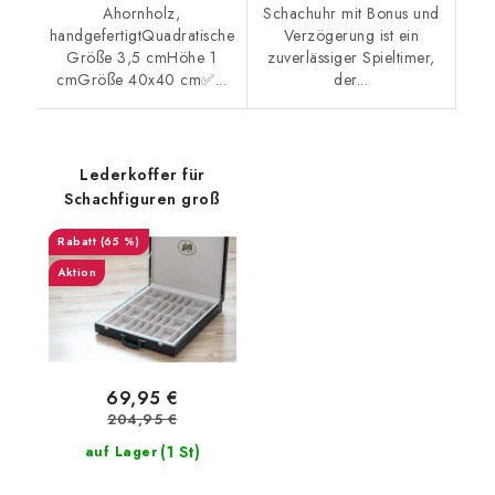
Ahornholz,
Schachuhr mit Bonus und
handgefertigtQuadratische
Verzögerung ist ein
Größe 3,5 cmHöhe 1
zuverlässiger Spieltimer,
cmGröße 40x40 cm✅...
der...
Lederkoffer für
Schachfiguren groß
(65 %)
Aktion
69,95 €
204,95 €
(1 St)
auf Lager