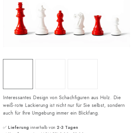
SCHACH ONLINE
SCHACH-MERCH
SCHACH GESCHENKE
GESCHÄFTSBEDINGUNGEN
KONTAKT
Kontakt
FAQ
Über uns
Schachblog
Geschäftsbedingungen
Interessantes Design von Schachfiguren aus Holz. Die
weiß-rote Lackierung ist nicht nur für Sie selbst, sondern
auch für Ihre Umgebung immer ein Blickfang.
✅
Lieferung
innerhalb von
2-3 Tagen