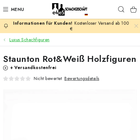
Zum
Such
Inhalt
springen
Kostenloser Versand ab 100
AKTION
€
Luxus Schachfiguren
SCHACHSPIELE
Staunton Rot&Weiß Holzfiguren
SCHACHFIGUREN
+ Versandkostenfrei
SCHACHBRETTER
Bewertungsdetails
Nicht bewertet
SCHACHUHREN
SCHACHBÜCHER
SCHACH-ANTIQUITÄTENLADEN