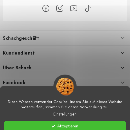
F
u
Schachgeschäft
ß
z
Über uns
Kundendienst
e
i
Kontakt
Geschäftsbedingungen
Über Schach
l
Versand
Widerrufsbelehrungen
Schachmagazine
e
Facebook
DSGVO
Umtausch von Waren
Schachvideos
Diese Website verwendet Cookies. Indem Sie auf dieser Website
weitersurfen, stimmen Sie deren Verwendung zu.
Meine bestellung
Hilfe bei Reklamationen
Schachtraining
Einstellungen
Copyright 2026
Schachgeschäft
. Alle Rechte vorbehalten.
Cookie-
Vorteile vom Einkaufen bei uns
Widerrufsrecht
Schachshop-Partner
Einstellungen ändern
Akzeptieren
Erstellt von Shoptet