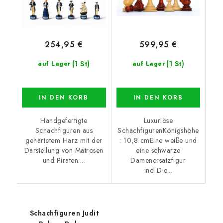
254,95 €
599,95 €
(1 St)
(1 St)
auf Lager
auf Lager
IN DEN KORB
IN DEN KORB
Handgefertigte
Luxuriöse
Schachfiguren aus
SchachfigurenKönigshöhe
gehärtetem Harz mit der
: 10,8 cmEine weiße und
Darstellung von Matrosen
eine schwarze
und Piraten....
Damenersatzfigur
incl.Die...
Schachfiguren Judit