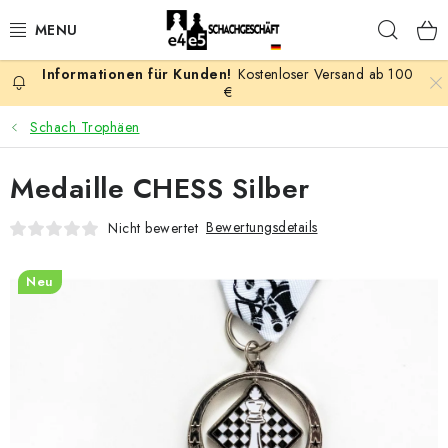
Zum
Such
Inhalt
springen
Kostenloser Versand ab 100
AKTION
€
Schach Trophäen
SCHACHSPIELE
Medaille CHESS Silber
SCHACHFIGUREN
Bewertungsdetails
Nicht bewertet
SCHACHBRETTER
Neu
SCHACHUHREN
SCHACHBÜCHER
SCHACH-ANTIQUITÄTENLADEN