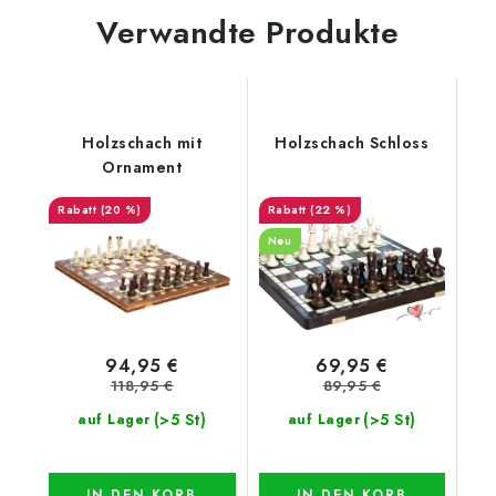
Verwandte Produkte
Holzschach mit
Holzschach Schloss
Ornament
(20 %)
(22 %)
Neu
94,95 €
69,95 €
118,95 €
89,95 €
(>5 St)
(>5 St)
auf Lager
auf Lager
IN DEN KORB
IN DEN KORB