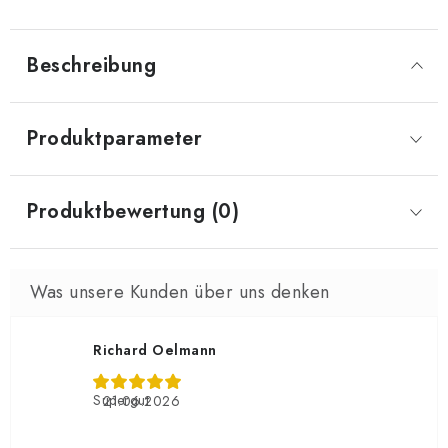
Beschreibung
Produktparameter
Produktbewertung (0)
Richard Oelmann
Supergut
21.06.2026