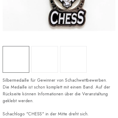
SCHACH ONLINE
SCHACH-MERCH
SCHACH GESCHENKE
GESCHÄFTSBEDINGUNGEN
KONTAKT
Kontakt
FAQ
Über uns
Schachblog
Geschäftsbedingungen
Silbermedaille für Gewinner von Schachwettbewerben.
Die Medaille ist schon komplett mit einem Band. Auf der
Rückseite können Informationen über die Veranstaltung
geklebt werden.
Schachlogo "CHESS" in der Mitte dreht sich.