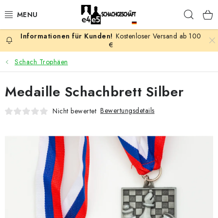
Zum
Such
Inhalt
springen
Kostenloser Versand ab 100
AKTION
€
Schach Trophäen
SCHACHSPIELE
Medaille Schachbrett Silber
SCHACHFIGUREN
Bewertungsdetails
Nicht bewertet
SCHACHBRETTER
SCHACHUHREN
SCHACHBÜCHER
SCHACH-ANTIQUITÄTENLADEN