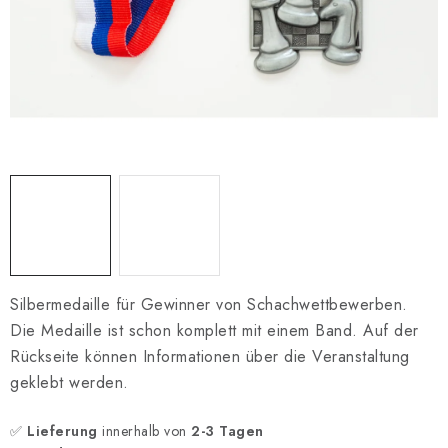
SCHACH ONLINE
SCHACH-MERCH
SCHACH GESCHENKE
GESCHÄFTSBEDINGUNGEN
KONTAKT
Kontakt
FAQ
Über uns
Schachblog
Geschäftsbedingungen
Silbermedaille für Gewinner von Schachwettbewerben.
Die Medaille ist schon komplett mit einem Band. Auf der
Rückseite können Informationen über die Veranstaltung
geklebt werden.
✅
Lieferung
innerhalb von
2-3 Tagen