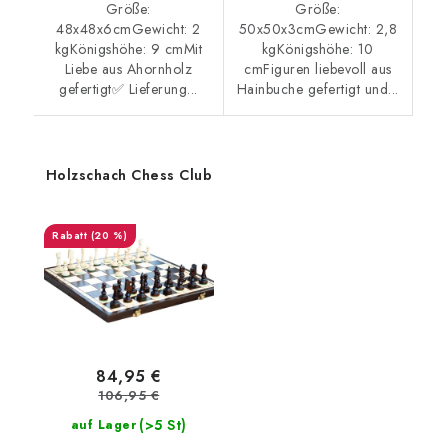
Größe:
Größe:
48x48x6cmGewicht: 2
50x50x3cmGewicht: 2,8
kgKönigshöhe: 9 cmMit
kgKönigshöhe: 10
Liebe aus Ahornholz
cmFiguren liebevoll aus
gefertigt✅ Lieferung...
Hainbuche gefertigt und...
Holzschach Chess Club
(20 %)
84,95 €
106,95 €
(>5 St)
auf Lager