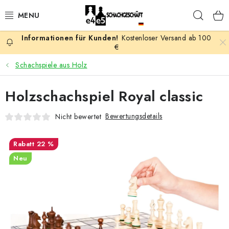
Zum
Such
Inhalt
springen
Kostenloser Versand ab 100
AKTION
€
Schachspiele aus Holz
SCHACHSPIELE
Holzschachspiel Royal classic
SCHACHFIGUREN
Bewertungsdetails
Nicht bewertet
SCHACHBRETTER
22 %
SCHACHUHREN
Neu
SCHACHBÜCHER
SCHACH-ANTIQUITÄTENLADEN