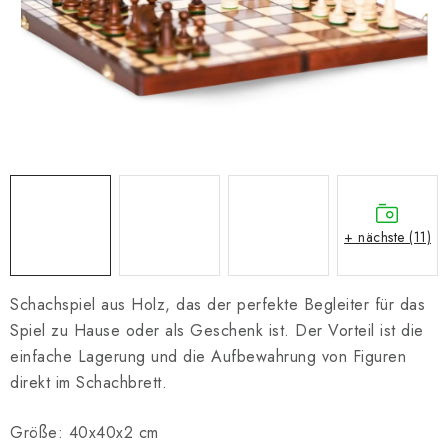
SCHACH ONLINE
SCHACH-MERCH
SCHACH GESCHENKE
GESCHÄFTSBEDINGUNGEN
KONTAKT
+ nächste (11)
Kontakt
FAQ
Über uns
Schachblog
Geschäftsbedingungen
Schachspiel aus Holz, das der perfekte Begleiter für das
Spiel zu Hause oder als Geschenk ist. Der Vorteil ist die
einfache Lagerung und die Aufbewahrung von Figuren
direkt im Schachbrett.
Größe: 40x40x2 cm