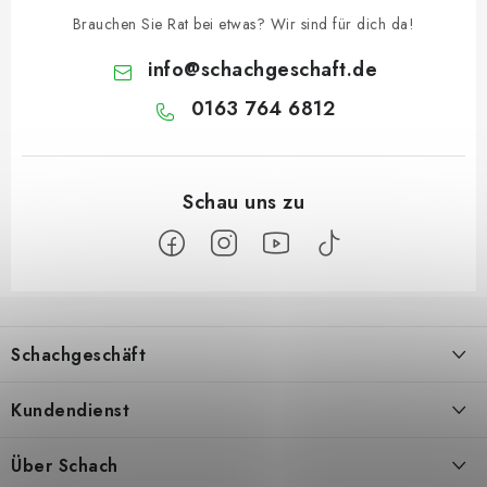
Brauchen Sie Rat bei etwas? Wir sind für dich da!
info
@
schachgeschaft.de
0163 764 6812
F
u
Schachgeschäft
ß
z
Über uns
Kundendienst
e
i
Kontakt
Geschäftsbedingungen
Über Schach