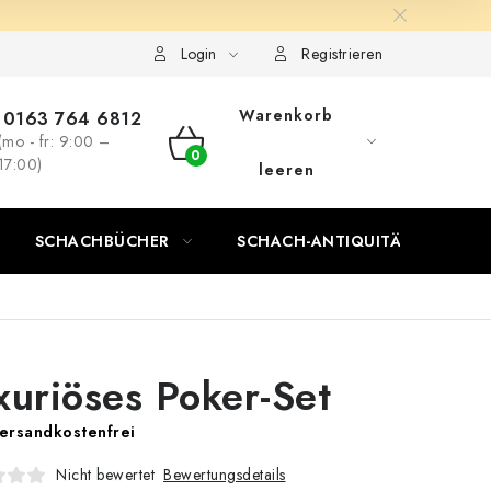
Login
Registrieren
Warenkorb
0163 764 6812
(mo - fr: 9:00 –
WARENKORB
17:00)
leeren
SCHACHBÜCHER
SCHACH-ANTIQUITÄTENLADEN
xuriöses Poker-Set
ersandkostenfrei
Bewertungsdetails
Nicht bewertet