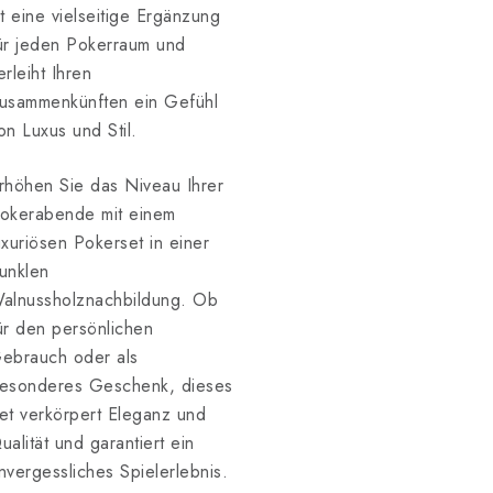
st eine vielseitige Ergänzung
ür jeden Pokerraum und
erleiht Ihren
usammenkünften ein Gefühl
on Luxus und Stil.
rhöhen Sie das Niveau Ihrer
okerabende mit einem
uxuriösen Pokerset in einer
unklen
alnussholznachbildung. Ob
ür den persönlichen
ebrauch oder als
esonderes Geschenk, dieses
et verkörpert Eleganz und
ualität und garantiert ein
nvergessliches Spielerlebnis.