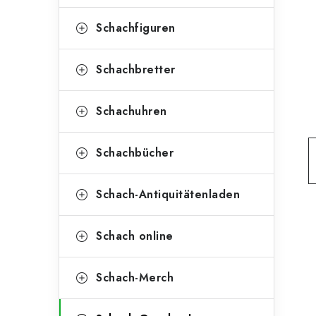
e
t
g
Schachfiguren
e
o
n
r
Schachbretter
l
i
Schachuhren
e
e
n
i
Schachbücher
s
Schach-Antiquitätenladen
t
e
Schach online
Schach-Merch