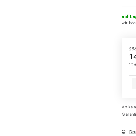
auf L
25
1
126
Ver
Artikel
Garant
Dru