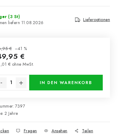
ager
(3 St)
Lieferoptionen
11.08.2026
6,95 €
–41 %
49,95 €
,01 € ohne MwSt.
kaufspreis:
IN DEN WARENKORB
nummer:
7397
ie
:
2 Jahre
cken
Fragen
Ansehen
Teilen