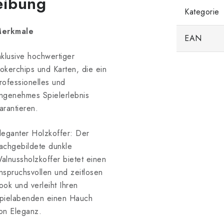
eibung
Kategorie
erkmale
EAN
nklusive hochwertiger
okerchips und Karten, die ein
rofessionelles und
ngenehmes Spielerlebnis
arantieren.
leganter Holzkoffer: Der
achgebildete dunkle
alnussholzkoffer bietet einen
nspruchsvollen und zeitlosen
ook und verleiht Ihren
pielabenden einen Hauch
on Eleganz.