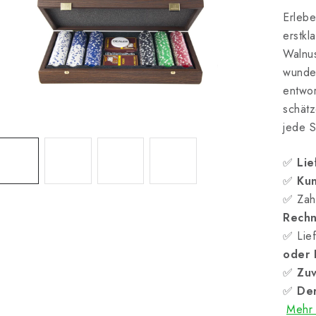
Erlebe
erstkl
Walnus
wunder
entwor
schätz
jede 
✅
Lie
✅
Kun
✅ Zah
Rech
✅ Lief
oder
✅
Zuv
✅
Der
Mehr 