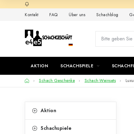
Zum
Inhalt
Kontakt
FAQ
Über uns
Schachblog
Ge
springen
AKTION
SCHACHSPIELE
SCHACHF
Startseite
Schach Geschenke
Schach-Weinsets
Luxu
S
K
Kategorien
Aktion
überspringen
a
e
t
i
Schachspiele