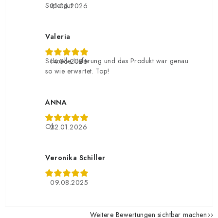
Supergut
21.06.2026
Valeria
Schnelle Lieferung und das Produkt war genau
14.06.2026
so wie erwartet. Top!
ANNA
Ok
22.01.2026
Veronika Schiller
09.08.2025
Weitere Bewertungen sichtbar machen