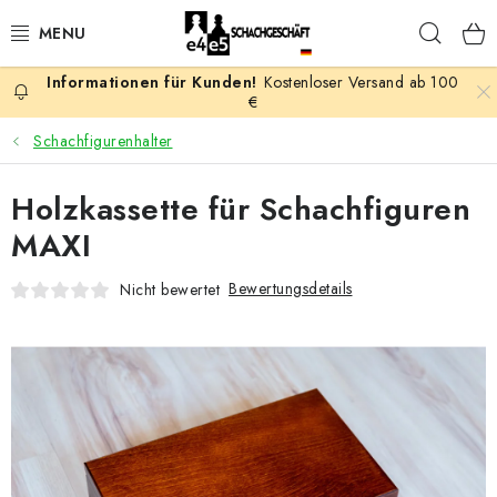
Zum
Such
Inhalt
springen
Kostenloser Versand ab 100
AKTION
€
Schachfigurenhalter
SCHACHSPIELE
Holzkassette für Schachfiguren
SCHACHFIGUREN
MAXI
SCHACHBRETTER
Bewertungsdetails
Nicht bewertet
SCHACHUHREN
SCHACHBÜCHER
SCHACH-ANTIQUITÄTENLADEN