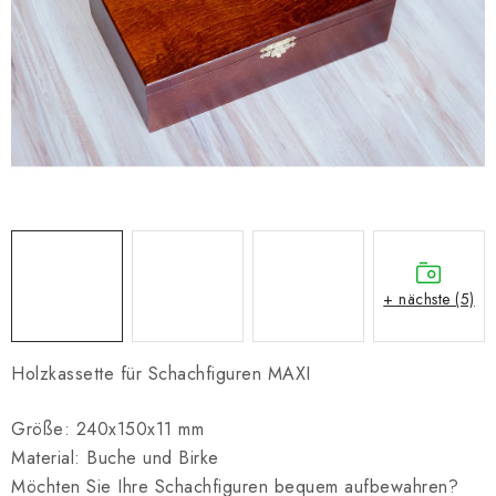
SCHACH ONLINE
SCHACH-MERCH
SCHACH GESCHENKE
GESCHÄFTSBEDINGUNGEN
KONTAKT
Kontakt
FAQ
Über uns
Schachblog
+ nächste (5)
Geschäftsbedingungen
Holzkassette für Schachfiguren MAXI
Größe: 240x150x11 mm
Material: Buche und Birke
Möchten Sie Ihre Schachfiguren bequem aufbewahren?