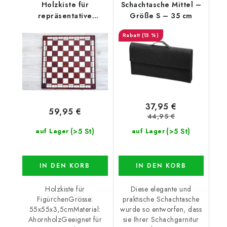
Holzkiste für
Schachtasche Mittel –
repräsentative
Größe S – 35 cm
Schachfiguren
(15 %)
37,95 €
59,95 €
44,95 €
(>5 St)
(>5 St)
auf Lager
auf Lager
IN DEN KORB
IN DEN KORB
Holzkiste für
Diese elegante und
FigürchenGrösse:
praktische Schachtasche
55x55x3,5cmMaterial:
wurde so entworfen, dass
AhornholzGeeignet für
sie Ihrer Schachgarnitur