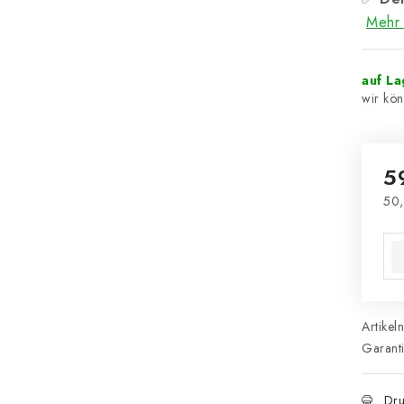
Mehr 
auf L
5
50,
Ver
Artikel
Garant
Dru