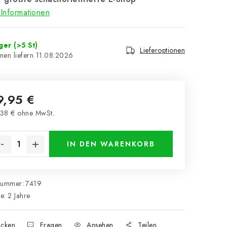
Informationen
ager
(>5 St)
Lieferoptionen
11.08.2026
9,95 €
38 € ohne MwSt.
kaufspreis:
IN DEN WARENKORB
nummer:
7419
ie
:
2 Jahre
cken
Fragen
Ansehen
Teilen