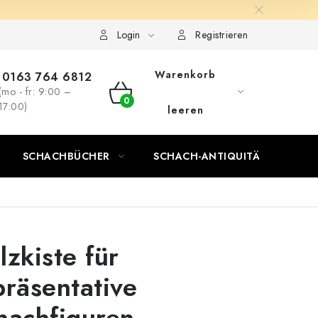
Login
Registrieren
Warenkorb
0163 764 6812
(mo - fr: 9:00 –
WARENKORB
17:00)
leeren
SCHACHBÜCHER
SCHACH-ANTIQUITÄTENLADEN
lzkiste für
präsentative
hachfiguren