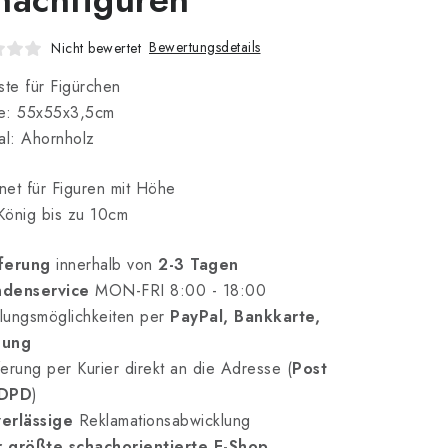
Bewertungsdetails
Nicht bewertet
ste für Figürchen
e: 55x55x3,5cm
al: Ahornholz
et für Figuren mit Höhe
König bis zu 10cm
ferung
innerhalb von
2-3 Tagen
denservice
MON-FRI 8:00 - 18:00
lungsmöglichkeiten per
PayPal, Bankkarte,
nung
erung per Kurier direkt an die Adresse (
Post
 DPD
)
erlässige
Reklamationsabwicklung
 größte schachorientierte E-Shop