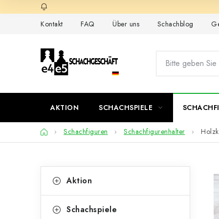
Zum
Inhalt
Kontakt
FAQ
Über uns
Schachblog
Ge
springen
AKTION
SCHACHSPIELE
SCHACHF
Startseite
Schachfiguren
Schachfigurenhalter
Holzk
S
K
Kategorien
Aktion
überspringen
a
e
t
i
Schachspiele