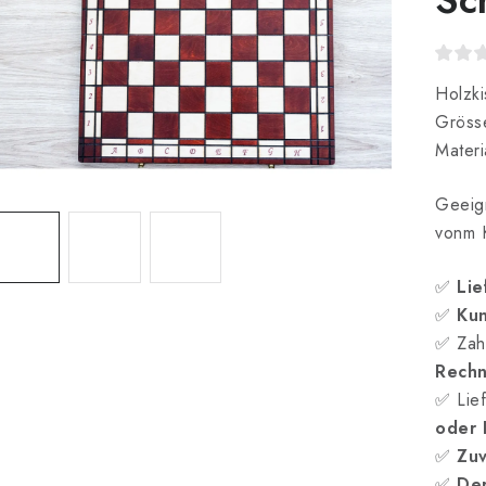
Holzki
Gröss
Materi
Geeign
vonm 
✅
Lie
✅
Kun
✅ Zah
Rech
✅ Lief
oder
✅
Zuv
✅
Der