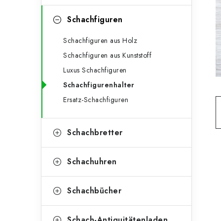
e
t
g
Schachfiguren
e
o
Schachfiguren aus Holz
n
r
Schachfiguren aus Kunststoff
l
i
Luxus Schachfiguren
e
e
Schachfigurenhalter
n
i
Ersatz-Schachfiguren
s
Schachbretter
t
e
Schachuhren
Schachbücher
Schach-Antiquitätenladen