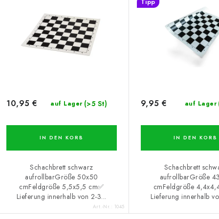
Tipp
10,95 €
9,95 €
(>5 St)
auf Lager
auf Lager
IN DEN KORB
IN DEN KORB
Schachbrett schwarz
Schachbrett schw
aufrollbarGröße 50x50
aufrollbarGröße 4
cmFeldgröße 5,5x5,5 cm✅
cmFeldgröße 4,4x4
Lieferung innerhalb von 2-3...
Lieferung innerhalb vo
Art.-Nr.:
1045