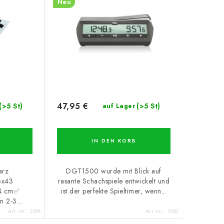
Neu
47,95 €
(>5 St)
(>5 St)
auf Lager
IN DEN KORB
arz
DGT1500 wurde mit Blick auf
3x43
rasante Schachspiele entwickelt und
,4 cm✅
ist der perfekte Spieltimer, wenn...
n 2-3...
Art.-Nr.:
2198
Art.-Nr.:
7600