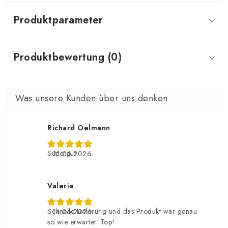
Produktparameter
Produktbewertung (0)
Richard Oelmann
Supergut
21.06.2026
Valeria
Schnelle Lieferung und das Produkt war genau
14.06.2026
so wie erwartet. Top!