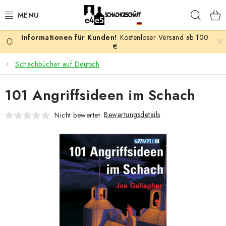
Zum
Such
Inhalt
springen
Kostenloser Versand ab 100
AKTION
€
Schachbücher auf Deutsch
SCHACHSPIELE
101 Angriffsideen im Schach
SCHACHFIGUREN
Bewertungsdetails
Nicht bewertet
SCHACHBRETTER
SCHACHUHREN
SCHACHBÜCHER
SCHACH-ANTIQUITÄTENLADEN