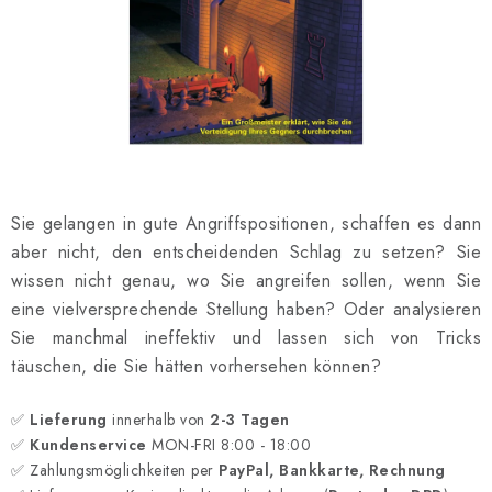
SCHACH ONLINE
SCHACH-MERCH
SCHACH GESCHENKE
GESCHÄFTSBEDINGUNGEN
Sie gelangen in gute Angriffspositionen, schaffen es dann
KONTAKT
aber nicht, den entscheidenden Schlag zu setzen? Sie
wissen nicht genau, wo Sie angreifen sollen, wenn Sie
Kontakt
FAQ
Über uns
Schachblog
eine vielversprechende Stellung haben? Oder analysieren
Geschäftsbedingungen
Sie manchmal ineffektiv und lassen sich von Tricks
täuschen, die Sie hätten vorhersehen können?
✅
Lieferung
innerhalb von
2-3 Tagen
✅
Kundenservice
MON-FRI 8:00 - 18:00
✅ Zahlungsmöglichkeiten per
PayPal, Bankkarte, Rechnung