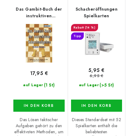
Das Gambit-Buch der
Schacheröffnungen
instruktiven
Spielkarten
Schachaufgaben
(14 %)
Tipp
5,95 €
17,95 €
6,95 €
(1 St)
(>5 St)
auf Lager
auf Lager
IN DEN KORB
IN DEN KORB
Das Lösen taktischer
Dieses Standardset mit 52
Aufgaben gehört zu den
Spielkarten enthält die
effektivsten Methoden, um
beliebtesten