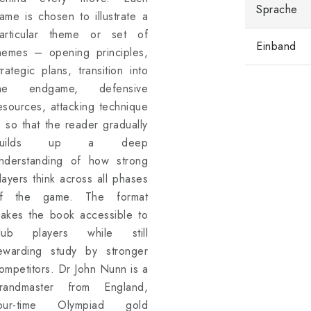
Sprache
ame is chosen to illustrate a
articular theme or set of
Einband
hemes – opening principles,
trategic plans, transition into
he endgame, defensive
esources, attacking technique
 so that the reader gradually
builds up a deep
nderstanding of how strong
layers think across all phases
f the game. The format
akes the book accessible to
lub players while still
ewarding study by stronger
ompetitors. Dr John Nunn is a
randmaster from England,
our-time Olympiad gold