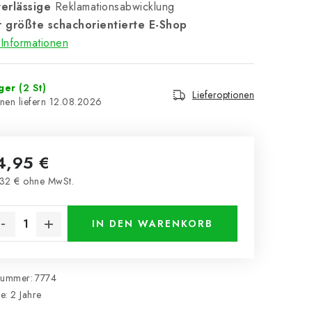
erlässige
Reklamationsabwicklung
 größte schachorientierte E-Shop
Informationen
ager
(2 St)
Lieferoptionen
12.08.2026
4,95 €
32 € ohne MwSt.
kaufspreis:
IN DEN WARENKORB
nummer:
7774
ie
:
2 Jahre