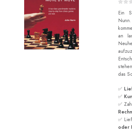
Ein S
Nunn.
kommen
an la
Neuh
aufz
Entsch
stehe
das Sc
✅
Lie
✅
Kun
✅ Zah
Rech
✅ Lief
oder