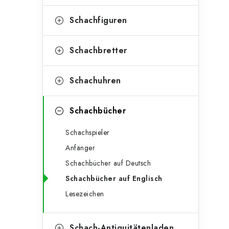
e
t
g
Schachfiguren
e
o
n
r
Schachbretter
l
i
Schachuhren
e
e
n
i
Schachbücher
s
Schachspieler
t
Anfänger
e
Schachbücher auf Deutsch
Schachbücher auf Englisch
Lesezeichen
Schach-Antiquitätenladen