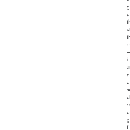
g
p
t
s
t
r
–
u
p
o
m
c
r
c
g
f