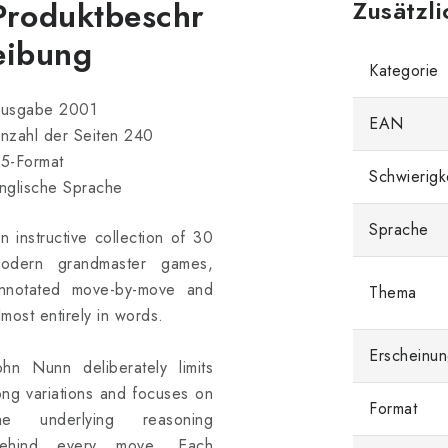
Produktbeschr
Zusätzl
eibung
Kategorie
usgabe 2001
EAN
nzahl der Seiten 240
5-Format
Schwierigk
nglische Sprache
Sprache
n instructive collection of 30
odern grandmaster games,
nnotated move-by-move and
Thema
lmost entirely in words.
Erscheinun
ohn Nunn deliberately limits
ong variations and focuses on
Format
he underlying reasoning
ehind every move. Each