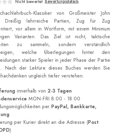
Bewertungsdetails
Nicht bewertet
chachlehrbuch-Klassiker von Großmeister John
 Dreißig lehrreiche Partien, Zug für Zug
tiert, vor allem in Wortform, mit einem Minimum
ngen Varianten. Das Ziel ist nicht, taktische
eiten zu sammeln, sondern verständlich
uzeigen, welche Überlegungen hinter den
eidungen starker Spieler in jeder Phase der Partie
n. Nach der Lektüre dieses Buches werden Sie
hachdenken ungleich tiefer verstehen.
ferung
innerhalb von
2-3 Tagen
denservice
MON-FRI 8:00 - 18:00
lungsmöglichkeiten per
PayPal, Bankkarte,
nung
erung per Kurier direkt an die Adresse (
Post
 DPD
)