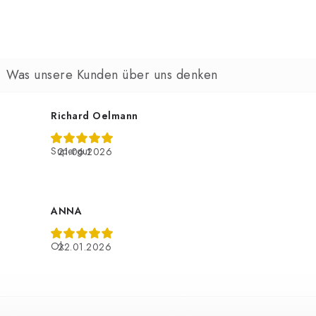
Richard Oelmann
Supergut
21.06.2026
ANNA
Ok
22.01.2026