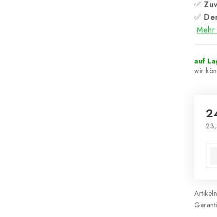
✅
Zuv
✅
Der
Mehr 
auf L
2
23,
Ver
Artikel
Garant