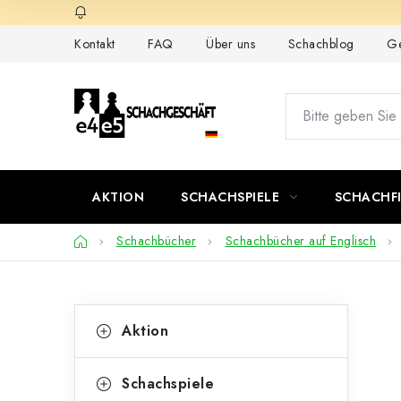
Zum
Inhalt
Kontakt
FAQ
Über uns
Schachblog
Ge
springen
AKTION
SCHACHSPIELE
SCHACHF
Startseite
Schachbücher
Schachbücher auf Englisch
S
K
Kategorien
Aktion
überspringen
a
e
t
i
Schachspiele