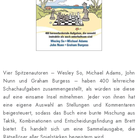
SCHACH ONLINE
SCHACH-MERCH
SCHACH GESCHENKE
GESCHÄFTSBEDINGUNGEN
KONTAKT
Vier Spitzenautoren – Wesley So, Michael Adams, John
Nunn und Graham Burgess – haben 400 lehrreiche
Kontakt
FAQ
Über uns
Schachblog
Schachaufgaben zusammengestellt, als würden sie diese
Geschäftsbedingungen
auf eine einsame Insel mitnehmen. Jeder von ihnen hat
eine eigene Auswahl an Stellungen und Kommentaren
beigesteuert, sodass das Buch eine bunte Mischung aus
Taktik, Kombinationen und Entscheidungsfindung am Brett
bietet. Es handelt sich um eine Sammelausgabe, die
Rätsellöser aller Spielstärken begeistern wird.