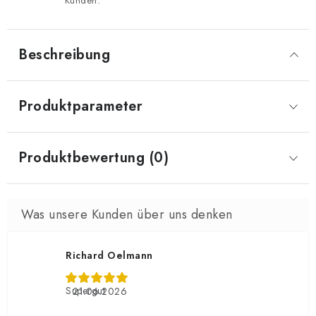
Kunden.
Beschreibung
Produktparameter
Produktbewertung (0)
Richard Oelmann
Supergut
21.06.2026