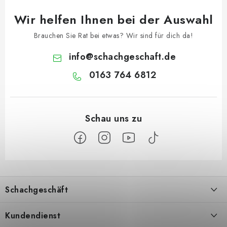
Wir helfen Ihnen bei der Auswahl
Brauchen Sie Rat bei etwas? Wir sind für dich da!
info
@
schachgeschaft.de
0163 764 6812
F
u
Schachgeschäft
ß
z
Über uns
Kundendienst
e