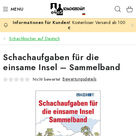
Zum
Such
Inhalt
springen
Kostenloser Versand ab 100
AKTION
€
Schachbücher auf Deutsch
SCHACHSPIELE
Schachaufgaben für die
SCHACHFIGUREN
einsame Insel – Sammelband
SCHACHBRETTER
Bewertungsdetails
Nicht bewertet
SCHACHUHREN
SCHACHBÜCHER
SCHACH-ANTIQUITÄTENLADEN