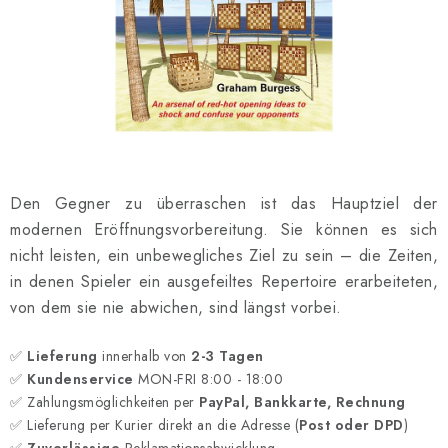
SCHACH ONLINE
SCHACH-MERCH
SCHACH GESCHENKE
GESCHÄFTSBEDINGUNGEN
Den Gegner zu überraschen ist das Hauptziel der
KONTAKT
modernen Eröffnungsvorbereitung. Sie können es sich
nicht leisten, ein unbewegliches Ziel zu sein – die Zeiten,
Kontakt
FAQ
Über uns
Schachblog
in denen Spieler ein ausgefeiltes Repertoire erarbeiteten,
Geschäftsbedingungen
von dem sie nie abwichen, sind längst vorbei.
✅
Lieferung
innerhalb von
2-3 Tagen
✅
Kundenservice
MON-FRI 8:00 - 18:00
✅ Zahlungsmöglichkeiten per
PayPal, Bankkarte, Rechnung
✅ Lieferung per Kurier direkt an die Adresse (
Post oder DPD
)