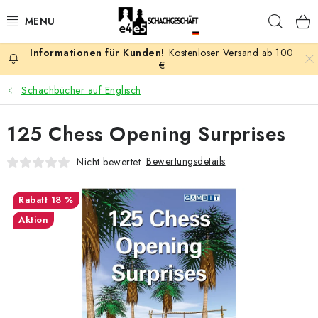
Zum
Such
Inhalt
springen
Kostenloser Versand ab 100
AKTION
€
Schachbücher auf Englisch
SCHACHSPIELE
125 Chess Opening Surprises
SCHACHFIGUREN
Bewertungsdetails
Nicht bewertet
SCHACHBRETTER
18 %
SCHACHUHREN
Aktion
SCHACHBÜCHER
SCHACH-ANTIQUITÄTENLADEN