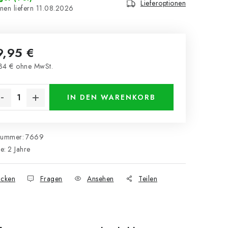
Lieferoptionen
11.08.2026
9,95 €
34 € ohne MwSt.
kaufspreis:
IN DEN WARENKORB
nummer:
7669
ie
:
2 Jahre
cken
Fragen
Ansehen
Teilen