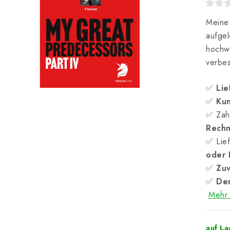
Meine
aufgel
hochw
verbes
✅
Lie
✅
Kun
✅ Zah
Rech
✅ Lief
oder
✅
Zuv
✅
Der
Mehr 
auf L