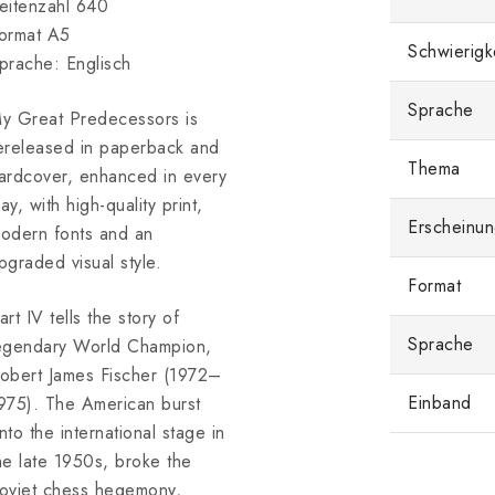
eitenzahl 640
ormat A5
Schwierigk
prache: Englisch
Sprache
y Great Predecessors is
ereleased in paperback and
Thema
ardcover, enhanced in every
ay, with high-quality print,
Erscheinun
odern fonts and an
pgraded visual style.
Format
art IV tells the story of
Sprache
egendary World Champion,
obert James Fischer (1972–
Einband
975). The American burst
nto the international stage in
he late 1950s, broke the
oviet chess hegemony,