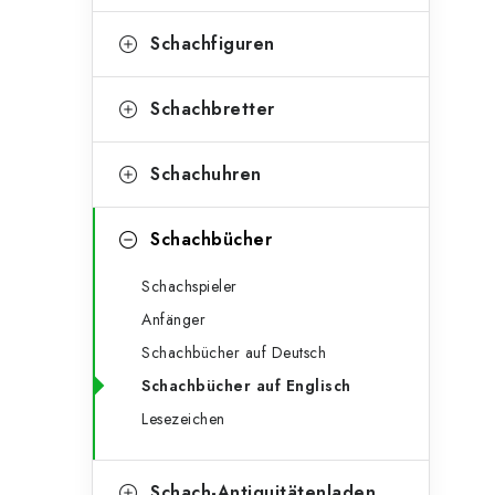
e
t
g
Schachfiguren
e
o
n
r
Schachbretter
l
i
Schachuhren
e
e
n
i
Schachbücher
s
Schachspieler
t
Anfänger
e
Schachbücher auf Deutsch
Schachbücher auf Englisch
Lesezeichen
Schach-Antiquitätenladen