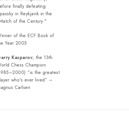
efore finally defeating
passky in Reykjavik in the
Match of the Century."
inner of the ECF Book of
he Year 2005
arry Kasparov
, the 13th
orld Chess Champion
1985–2000) “is the greatest
layer who's ever lived” –
agnus Carlsen