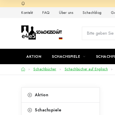
Zum
Inhalt
Kontakt
FAQ
Über uns
Schachblog
Ge
springen
AKTION
SCHACHSPIELE
SCHACHF
Startseite
Schachbücher
Schachbücher auf Englisch
S
K
Kategorien
Aktion
überspringen
a
e
t
i
Schachspiele