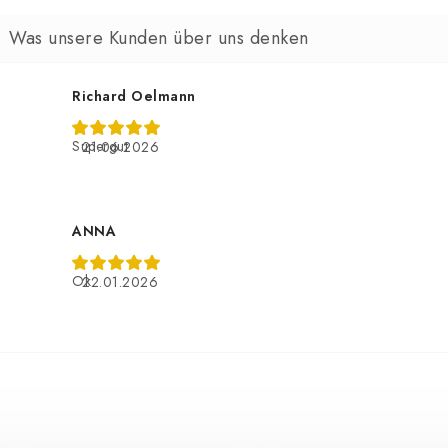
Richard Oelmann
Supergut
21.06.2026
ANNA
Ok
22.01.2026