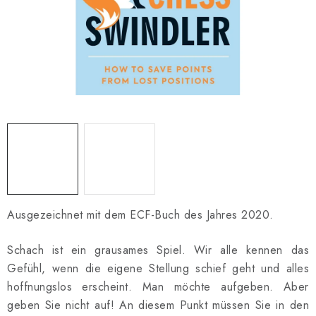
SCHACH ONLINE
SCHACH-MERCH
SCHACH GESCHENKE
GESCHÄFTSBEDINGUNGEN
KONTAKT
Kontakt
FAQ
Über uns
Schachblog
Geschäftsbedingungen
Ausgezeichnet mit dem ECF-Buch des Jahres 2020.
Schach ist ein grausames Spiel. Wir alle kennen das
Gefühl, wenn die eigene Stellung schief geht und alles
hoffnungslos erscheint. Man möchte aufgeben. Aber
geben Sie nicht auf! An diesem Punkt müssen Sie in den