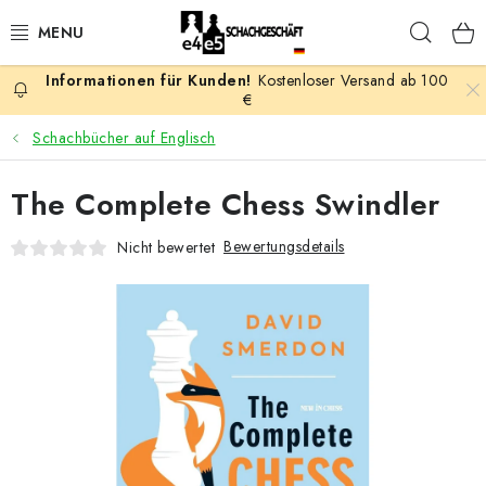
Zum
Such
Inhalt
springen
Kostenloser Versand ab 100
AKTION
€
Schachbücher auf Englisch
SCHACHSPIELE
The Complete Chess Swindler
SCHACHFIGUREN
Bewertungsdetails
Nicht bewertet
SCHACHBRETTER
SCHACHUHREN
SCHACHBÜCHER
SCHACH-ANTIQUITÄTENLADEN