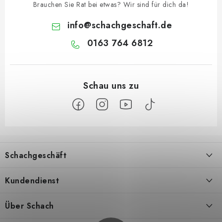
Brauchen Sie Rat bei etwas? Wir sind für dich da!
info
@
schachgeschaft.de
0163 764 6812
F
u
Schachgeschäft
ß
z
Über uns
Kundendienst
e
i
Kontakt
Geschäftsbedingungen
Über Schach
l