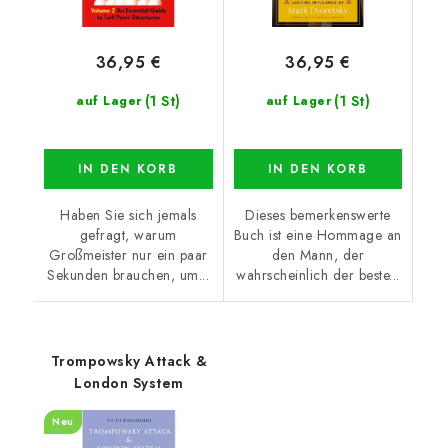
36,95 €
36,95 €
(1 St)
(1 St)
auf Lager
auf Lager
IN DEN KORB
IN DEN KORB
Haben Sie sich jemals
Dieses bemerkenswerte
gefragt, warum
Buch ist eine Hommage an
Großmeister nur ein paar
den Mann, der
Sekunden brauchen, um...
wahrscheinlich der beste...
Trompowsky Attack &
London System
Neu