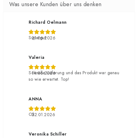
Richard Oelmann
Supergut
21.06.2026
Valeria
Schnelle Lieferung und das Produkt war genau
14.06.2026
so wie erwartet. Top!
ANNA
Ok
22.01.2026
Veronika Schiller