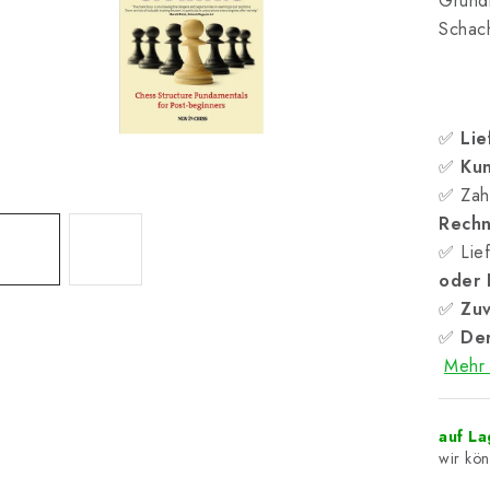
Grundl
Schach
✅
Lie
✅
Kun
✅ Zah
Rech
✅ Lief
oder
✅
Zuv
✅
Der
Mehr 
auf L