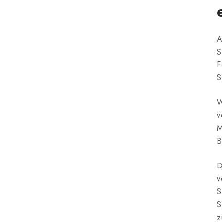
A
S
F
S
W
v
M
B
D
v
S
S
z