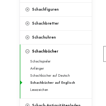
e
t
g
Schachfiguren
e
o
n
r
Schachbretter
l
i
Schachuhren
e
e
n
i
Schachbücher
s
Schachspieler
t
Anfänger
e
Schachbücher auf Deutsch
Schachbücher auf Englisch
Lesezeichen
Schach-Antiquitätenladen