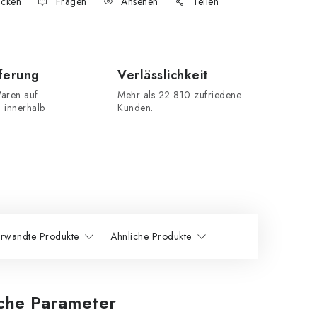
cken
Fragen
Ansehen
Teilen
eferung
Verlässlichkeit
aren auf
Mehr als 22 810 zufriedene
n innerhalb
Kunden.
rwandte Produkte
Ähnliche Produkte
iche Parameter