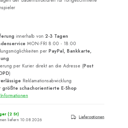
agen der Bauernstrukturen für fortgeschrittene
spieler
ferung
innerhalb von
2-3 Tagen
denservice
MON-FRI 8:00 - 18:00
lungsmöglichkeiten per
PayPal, Bankkarte,
nung
erung per Kurier direkt an die Adresse (
Post
 DPD
)
erlässige
Reklamationsabwicklung
 größte schachorientierte E-Shop
Informationen
ager
(2 St)
Lieferoptionen
10.08.2026