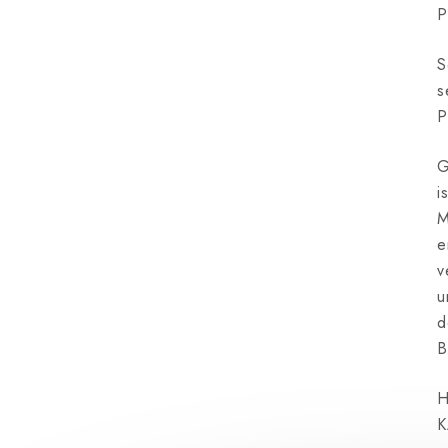
P
S
s
P
G
i
M
e
v
u
d
B
H
K