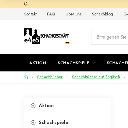
Zum
Inhalt
Kontakt
FAQ
Über uns
Schachblog
Ge
springen
AKTION
SCHACHSPIELE
SCHACHF
Startseite
Schachbücher
Schachbücher auf Englisch
S
K
Kategorien
Aktion
überspringen
a
e
t
i
Schachspiele