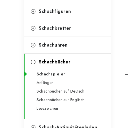
e
t
g
Schachfiguren
e
o
n
r
Schachbretter
l
i
Schachuhren
e
e
n
i
Schachbücher
s
Schachspieler
t
Anfänger
e
Schachbücher auf Deutsch
Schachbücher auf Englisch
Lesezeichen
Schach-Antiquitätenladen