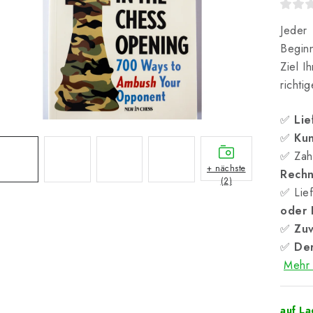
Jeder
Beginn
Ziel I
richti
✅
Lie
✅
Kun
✅ Zah
+ nächste
Rech
(2)
✅ Lief
oder
✅
Zuv
✅
Der
Mehr 
auf L