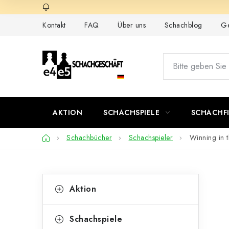
Zum
Inhalt
Kontakt
FAQ
Über uns
Schachblog
Ge
springen
AKTION
SCHACHSPIELE
SCHACHF
Startseite
Schachbücher
Schachspieler
Winning in 
S
K
Kategorien
Aktion
überspringen
a
e
t
i
Schachspiele