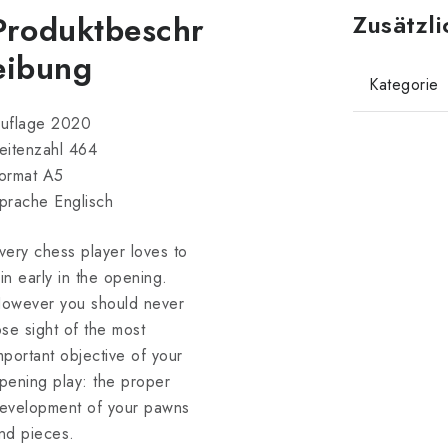
Produktbeschr
Zusätzl
eibung
Kategorie
uflage 2020
eitenzahl 464
ormat A5
prache Englisch
very chess player loves to
in early in the opening.
owever you should never
ose sight of the most
mportant objective of your
pening play: the proper
evelopment of your pawns
nd pieces.