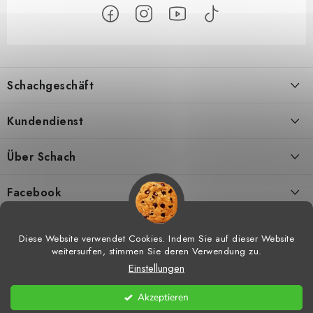
F
u
Schachgeschäft
ß
z
Über uns
Kundendienst
e
i
Kontakt
Geschäftsbedingungen
Über Schach
l
Versand
Widerrufsbelehrungen
Schachmagazine
e
Facebook
DSGVO
Umtausch von Waren
Schachvideos
Diese Website verwendet Cookies. Indem Sie auf dieser Website
weitersurfen, stimmen Sie deren Verwendung zu.
Meine bestellung
Hilfe bei Reklamationen
Schachtraining
Einstellungen
Copyright 2026
Schachgeschäft
. Alle Rechte vorbehalten.
Cookie-
Vorteile vom Einkaufen bei uns
Widerrufsrecht
Schachshop-Partner
Einstellungen ändern
Akzeptieren
Erstellt von Shoptet