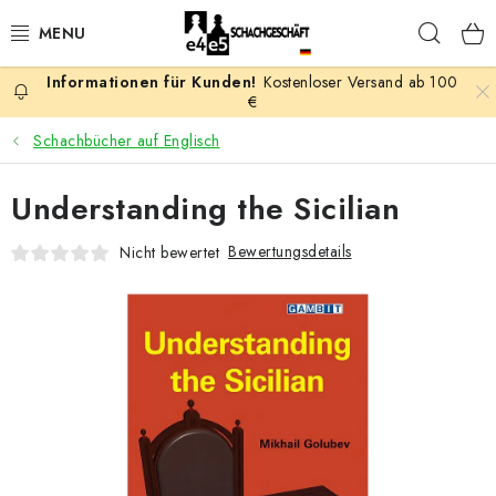
Zum
Such
Inhalt
springen
Kostenloser Versand ab 100
AKTION
€
Schachbücher auf Englisch
SCHACHSPIELE
Understanding the Sicilian
SCHACHFIGUREN
Bewertungsdetails
Nicht bewertet
SCHACHBRETTER
SCHACHUHREN
SCHACHBÜCHER
SCHACH-ANTIQUITÄTENLADEN