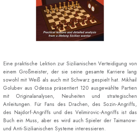
SCHACH ONLINE
SCHACH-MERCH
SCHACH GESCHENKE
GESCHÄFTSBEDINGUNGEN
Eine praktische Lektion zur Sizilianischen Verteidigung von
KONTAKT
einem Großmeister, der sie seine gesamte Karriere lang
sowohl mit Weiß als auch mit Schwarz gespielt hat. Mikhail
Kontakt
FAQ
Über uns
Schachblog
Golubev aus Odessa präsentiert 120 ausgewählte Partien
Geschäftsbedingungen
mit Originalanalysen, Neuheiten und strategischen
Anleitungen. Für Fans des Drachen, des Sozin-Angriffs,
des Najdorf-Angriffs und des Velimirovic-Angriffs ist das
Buch ein Muss, aber es wird auch Spieler der Taimanow-
und Anti-Sizilianischen Systeme interessieren.