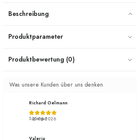
Beschreibung
Produktparameter
Produktbewertung (0)
Richard Oelmann
Supergut
21.06.2026
Valeria