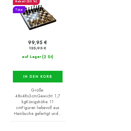
(20 %)
Tipp
99,95 €
125,95 €
(2 St)
auf Lager
IN DEN KORB
Größe:
48x48x3cmGewicht: 1,7
kgKönigshöhe: 11
cmFiguren liebevoll aus
Hainbuche gefertigt und...