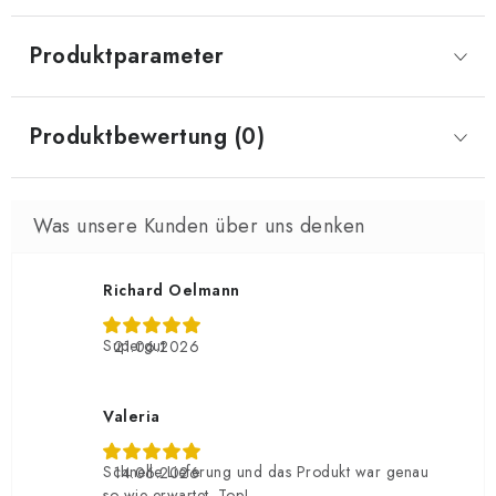
Produktparameter
Produktbewertung (0)
Richard Oelmann
Supergut
21.06.2026
Valeria
Schnelle Lieferung und das Produkt war genau
14.06.2026
so wie erwartet. Top!