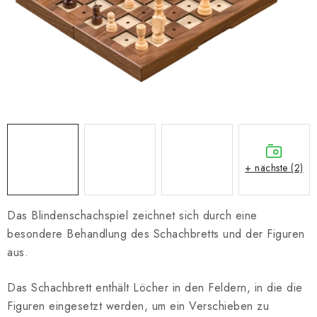
SCHACH ONLINE
SCHACH-MERCH
SCHACH GESCHENKE
GESCHÄFTSBEDINGUNGEN
KONTAKT
+ nächste (2)
Kontakt
FAQ
Über uns
Schachblog
Geschäftsbedingungen
Das Blindenschachspiel zeichnet sich durch eine
besondere Behandlung des Schachbretts und der Figuren
aus.
Das Schachbrett enthält Löcher in den Feldern, in die die
Figuren eingesetzt werden, um ein Verschieben zu