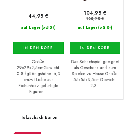
104,95 €
44,95 €
125,95 €
(>5 St)
(>5 St)
auf Lager
auf Lager
IN DEN KORB
IN DEN KORB
Größe:
Das Schachspiel geeignet
29x29x2,5cmGewicht:
als Geschenk und zum
0,8 kgKönigshöhe: 6,3
Spielen zu Hause.Größe:
cmMit Liebe aus
55x55x3,5cmGewicht:
Eichenholz gefertigte
2,3...
Figuren....
Holzschach Baron