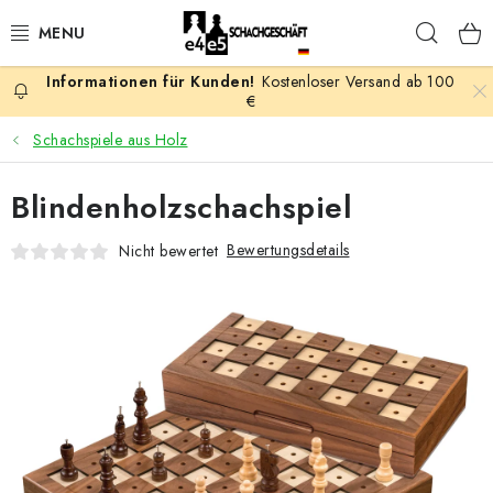
Zum
Such
Inhalt
springen
Kostenloser Versand ab 100
AKTION
€
Schachspiele aus Holz
SCHACHSPIELE
Blindenholzschachspiel
SCHACHFIGUREN
Bewertungsdetails
Nicht bewertet
SCHACHBRETTER
SCHACHUHREN
SCHACHBÜCHER
SCHACH-ANTIQUITÄTENLADEN