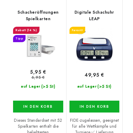
Schacheröffnungen
Digitale Schachuhr
Spielkarten
LEAP
(14 %)
Favorit
Tipp
5,95 €
49,95 €
6,95 €
(>5 St)
(>5 St)
auf Lager
auf Lager
IN DEN KORB
IN DEN KORB
Dieses Standardset mit 52
FIDE-zugelassen, geeignet
Spielkarten enthält die
für alle Wettkämpfe und
beliebtesten
Turniere.✅ Lieferung