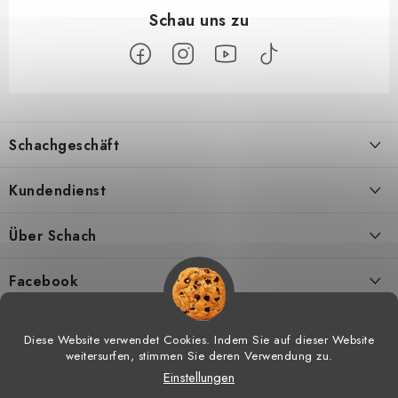
F
u
Schachgeschäft
ß
z
Über uns
Kundendienst
e
i
Kontakt
Geschäftsbedingungen
Über Schach
l
Versand
Widerrufsbelehrungen
Schachmagazine
e
Facebook
DSGVO
Umtausch von Waren
Schachvideos
Diese Website verwendet Cookies. Indem Sie auf dieser Website
weitersurfen, stimmen Sie deren Verwendung zu.
Meine bestellung
Hilfe bei Reklamationen
Schachtraining
Einstellungen
Copyright 2026
Schachgeschäft
. Alle Rechte vorbehalten.
Cookie-