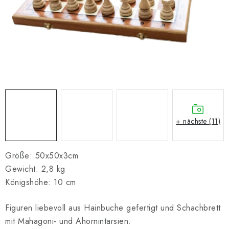
SCHACH ONLINE
SCHACH-MERCH
SCHACH GESCHENKE
GESCHÄFTSBEDINGUNGEN
KONTAKT
+ nächste (11)
Kontakt
FAQ
Über uns
Schachblog
Geschäftsbedingungen
Größe: 50x50x3cm
Gewicht: 2,8 kg
Königshöhe: 10 cm
Figuren liebevoll aus Hainbuche gefertigt und Schachbrett
mit Mahagoni- und Ahornintarsien.