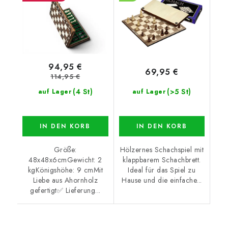
94,95 €
69,95 €
114,95 €
(4 St)
(>5 St)
auf Lager
auf Lager
IN DEN KORB
IN DEN KORB
Größe:
Hölzernes Schachspiel mit
48x48x6cmGewicht: 2
klappbarem Schachbrett.
kgKönigshöhe: 9 cmMit
Ideal für das Spiel zu
Liebe aus Ahornholz
Hause und die einfache...
gefertigt✅ Lieferung...