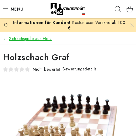
Zum
Such
Inhalt
springen
Kostenloser Versand ab 100
AKTION
€
Schachspiele aus Holz
SCHACHSPIELE
Holzschach Graf
SCHACHFIGUREN
Bewertungsdetails
Nicht bewertet
SCHACHBRETTER
SCHACHUHREN
SCHACHBÜCHER
SCHACH-ANTIQUITÄTENLADEN