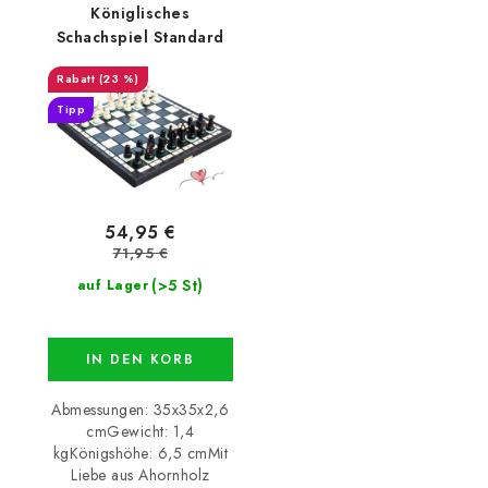
Königlisches
Schachspiel Standard
(23 %)
Tipp
54,95 €
71,95 €
(>5 St)
auf Lager
IN DEN KORB
Abmessungen: 35x35x2,6
cmGewicht: 1,4
kgKönigshöhe: 6,5 cmMit
Liebe aus Ahornholz