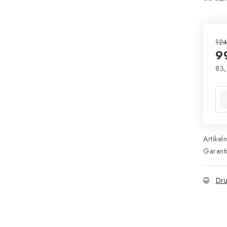
124
9
83,
Ver
Artikel
Garant
Dru