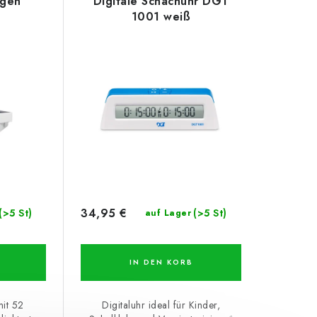
ngen
Digitale Schachuhr DGT
1001 weiß
34,95 €
(>5 St)
(>5 St)
auf Lager
IN DEN KORB
mit 52
Digitaluhr ideal für Kinder,