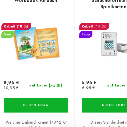
Workbook Ambush
Schacheröffnu
Spielkarten
(18 %)
(14 %)
Neu
Tipp
8,95 €
5,95 €
(>5 St)
auf Lager
auf Lager
10,95 €
6,95 €
IN DEN KORB
IN DEN KORB
Weicher EinbandFormat 170*210
Dieses Standardset 