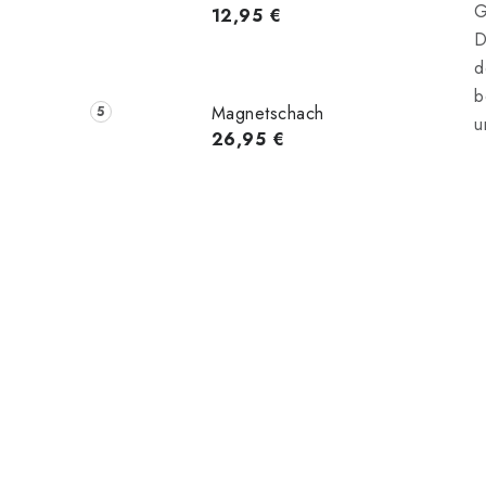
G
12,95 €
D
d
b
Magnetschach
u
26,95 €