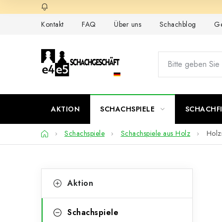
Zum
Inhalt
Kontakt
FAQ
Über uns
Schachblog
Ge
springen
AKTION
SCHACHSPIELE
SCHACHF
Startseite
Schachspiele
Schachspiele aus Holz
Holz
S
K
Kategorien
Aktion
überspringen
a
e
t
i
Schachspiele