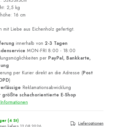
: 53x53x3cm
t: 2,5 kg
shöhe: 16 cm
n mit Liebe aus Eichenholz gefertigt.
ferung
innerhalb von
2-3 Tagen
denservice
MON-FRI 8:00 - 18:00
lungsmöglichkeiten per
PayPal, Bankkarte,
nung
erung per Kurier direkt an die Adresse (
Post
 DPD
)
erlässige
Reklamationsabwicklung
 größte schachorientierte E-Shop
Informationen
ager
(4 St)
Lieferoptionen
12.08.2026