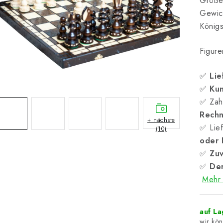
Größe
Gewich
König
Figure
✅
Lie
✅
Kun
✅ Zah
Rech
+ nächste
✅ Lief
(10)
oder
✅
Zuv
✅
Der
Mehr 
auf L