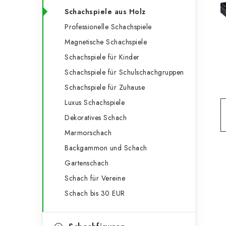
e
t
Schachspiele aus Holz
g
e
Professionelle Schachspiele
o
Magnetische Schachspiele
n
r
Schachspiele für Kinder
l
i
Schachspiele für Schulschachgruppen
e
e
Schachspiele für Zuhause
n
i
Luxus Schachspiele
Dekoratives Schach
s
Marmorschach
t
Backgammon und Schach
e
Gartenschach
Schach für Vereine
Schach bis 30 EUR