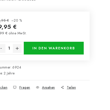
,95 €
–20 %
9,95 €
99 € ohne MwSt.
kaufspreis:
IN DEN WARENKORB
nummer:
6924
ie
:
2 Jahre
cken
Fragen
Ansehen
Teilen