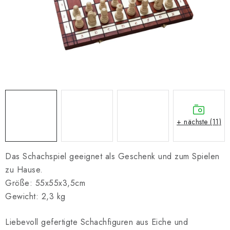
SCHACH ONLINE
SCHACH-MERCH
SCHACH GESCHENKE
GESCHÄFTSBEDINGUNGEN
KONTAKT
+ nächste (11)
Kontakt
FAQ
Über uns
Schachblog
Geschäftsbedingungen
Das Schachspiel geeignet als Geschenk und zum Spielen
zu Hause.
Größe: 55x55x3,5cm
Gewicht: 2,3 kg
Liebevoll gefertigte Schachfiguren aus Eiche und