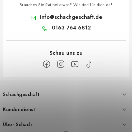
Brauchen Sie Rat bei etwas? Wir sind für dich da!
info
@
schachgeschaft.de
0163 764 6812
F
u
Schachgeschäft
ß
z
Über uns
Kundendienst
e
i
Kontakt
Geschäftsbedingungen
Über Schach
l