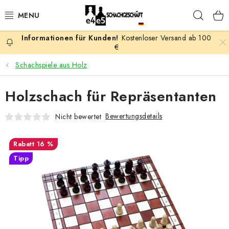
Zum
Such
Inhalt
springen
Kostenloser Versand ab 100
AKTION
€
Schachspiele aus Holz
SCHACHSPIELE
Holzschach für Repräsentanten
SCHACHFIGUREN
Bewertungsdetails
Nicht bewertet
SCHACHBRETTER
16 %
SCHACHUHREN
Tipp
SCHACHBÜCHER
SCHACH-ANTIQUITÄTENLADEN