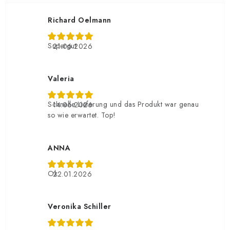
Richard Oelmann
Supergut
21.06.2026
Valeria
Schnelle Lieferung und das Produkt war genau
14.06.2026
so wie erwartet. Top!
ANNA
Ok
22.01.2026
Veronika Schiller