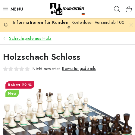
Zum
Such
Inhalt
springen
Kostenloser Versand ab 100
AKTION
€
Schachspiele aus Holz
SCHACHSPIELE
Holzschach Schloss
SCHACHFIGUREN
Bewertungsdetails
Nicht bewertet
SCHACHBRETTER
22 %
SCHACHUHREN
Neu
SCHACHBÜCHER
SCHACH-ANTIQUITÄTENLADEN