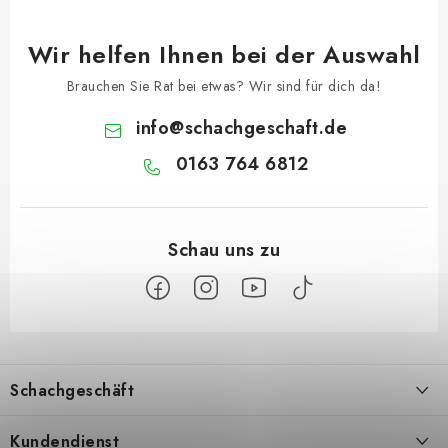
Wir helfen Ihnen bei der Auswahl
Brauchen Sie Rat bei etwas? Wir sind für dich da!
info
@
schachgeschaft.de
0163 764 6812
F
u
Schachgeschäft
ß
z
Über uns
Kundendienst