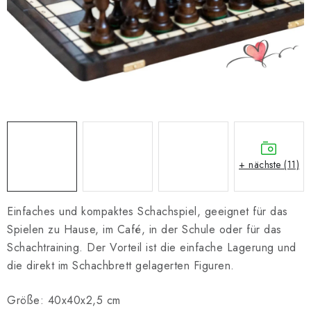
SCHACH ONLINE
SCHACH-MERCH
SCHACH GESCHENKE
GESCHÄFTSBEDINGUNGEN
KONTAKT
+ nächste (11)
Kontakt
FAQ
Über uns
Schachblog
Geschäftsbedingungen
Einfaches und kompaktes Schachspiel, geeignet für das
Spielen zu Hause, im Café, in der Schule oder für das
Schachtraining. Der Vorteil ist die einfache Lagerung und
die direkt im Schachbrett gelagerten Figuren.
Größe: 40x40x2,5 cm