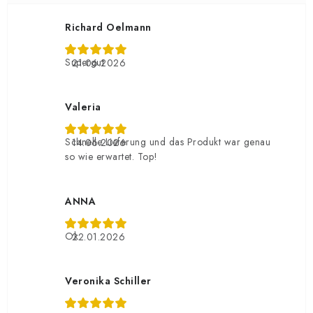
Richard Oelmann
Supergut
21.06.2026
Valeria
Schnelle Lieferung und das Produkt war genau
14.06.2026
so wie erwartet. Top!
ANNA
Ok
22.01.2026
Veronika Schiller