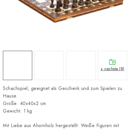
SCHACH ONLINE
SCHACH-MERCH
SCHACH GESCHENKE
GESCHÄFTSBEDINGUNGEN
KONTAKT
+ nächste (8)
Kontakt
FAQ
Über uns
Schachblog
Geschäftsbedingungen
Schachspiel, geeignet als Geschenk und zum Spielen zu
Hause.
Größe: 40x40x2 cm
Gewicht: 1 kg
Mit Liebe aus Ahornholz hergestellt. Weiße Figuren mit