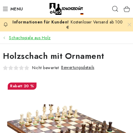
Zum
Such
Inhalt
springen
Kostenloser Versand ab 100
AKTION
€
Schachspiele aus Holz
SCHACHSPIELE
Holzschach mit Ornament
SCHACHFIGUREN
Bewertungsdetails
Nicht bewertet
SCHACHBRETTER
20 %
SCHACHUHREN
SCHACHBÜCHER
SCHACH-ANTIQUITÄTENLADEN