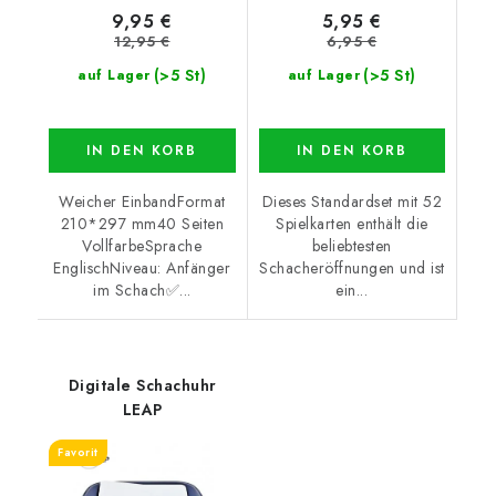
9,95 €
5,95 €
12,95 €
6,95 €
(>5 St)
(>5 St)
auf Lager
auf Lager
IN DEN KORB
IN DEN KORB
Weicher EinbandFormat
Dieses Standardset mit 52
210*297 mm40 Seiten
Spielkarten enthält die
VollfarbeSprache
beliebtesten
EnglischNiveau: Anfänger
Schacheröffnungen und ist
im Schach✅...
ein...
Digitale Schachuhr
LEAP
Favorit