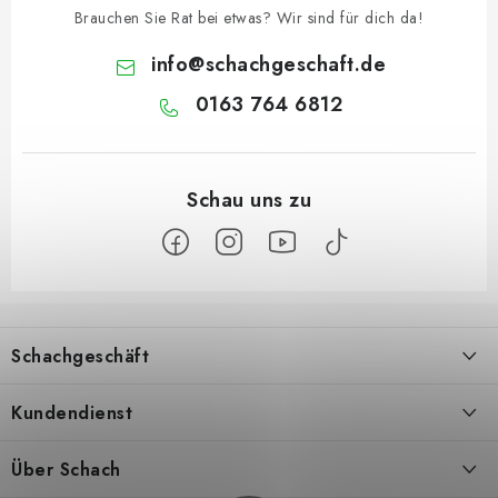
Brauchen Sie Rat bei etwas? Wir sind für dich da!
info
@
schachgeschaft.de
0163 764 6812
F
u
Schachgeschäft
ß
z
Über uns
Kundendienst
e
i
Kontakt
Geschäftsbedingungen
Über Schach
l