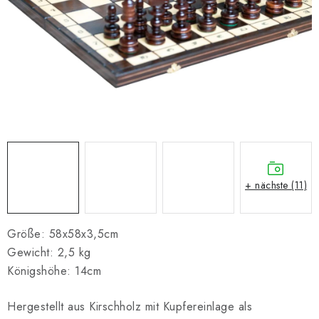
SCHACH ONLINE
SCHACH-MERCH
SCHACH GESCHENKE
GESCHÄFTSBEDINGUNGEN
KONTAKT
+ nächste (11)
Kontakt
FAQ
Über uns
Schachblog
Geschäftsbedingungen
Größe: 58x58x3,5cm
Gewicht: 2,5 kg
Königshöhe: 14cm
Hergestellt aus Kirschholz mit Kupfereinlage als