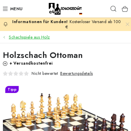
Zum
Such
Inhalt
springen
Kostenloser Versand ab 100
AKTION
€
Schachspiele aus Holz
SCHACHSPIELE
Holzschach Ottoman
SCHACHFIGUREN
+ Versandkostenfrei
SCHACHBRETTER
Bewertungsdetails
Nicht bewertet
SCHACHUHREN
Tipp
SCHACHBÜCHER
SCHACH-ANTIQUITÄTENLADEN