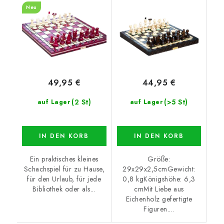
Neu
49,95 €
44,95 €
(2 St)
(>5 St)
auf Lager
auf Lager
IN DEN KORB
IN DEN KORB
Ein praktisches kleines
Größe:
Schachspiel für zu Hause,
29x29x2,5cmGewicht:
für den Urlaub, für jede
0,8 kgKönigshöhe: 6,3
Bibliothek oder als...
cmMit Liebe aus
Eichenholz gefertigte
Figuren....