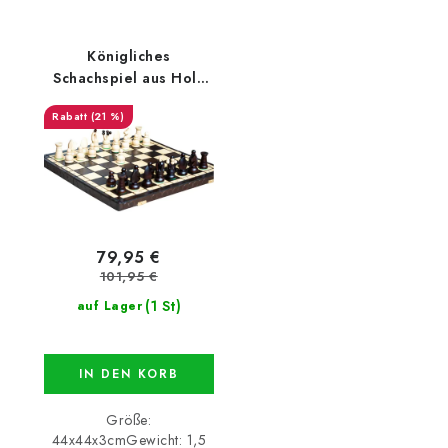
Königliches
Schachspiel aus Holz
mittelgroβ
(21 %)
79,95 €
101,95 €
(1 St)
auf Lager
IN DEN KORB
Größe:
44x44x3cmGewicht: 1,5