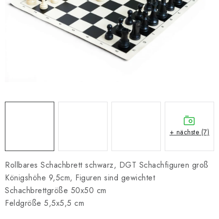
SCHACH ONLINE
SCHACH-MERCH
SCHACH GESCHENKE
GESCHÄFTSBEDINGUNGEN
KONTAKT
Kontakt
FAQ
Über uns
Schachblog
+ nächste (7)
Geschäftsbedingungen
Rollbares Schachbrett schwarz, DGT Schachfiguren groß
Königshöhe 9,5cm, Figuren sind gewichtet
Schachbrettgröße 50x50 cm
Feldgröße 5,5x5,5 cm