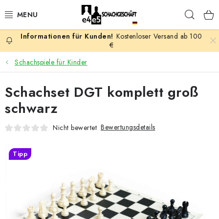
Zum
Such
Inhalt
springen
Kostenloser Versand ab 100
AKTION
€
Schachspiele für Kinder
SCHACHSPIELE
Schachset DGT komplett groß
SCHACHFIGUREN
schwarz
SCHACHBRETTER
Bewertungsdetails
Nicht bewertet
SCHACHUHREN
Tipp
SCHACHBÜCHER
SCHACH-ANTIQUITÄTENLADEN