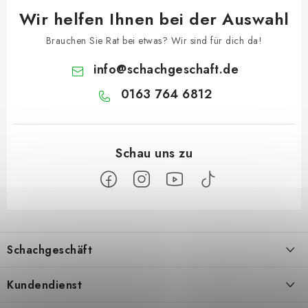
Wir helfen Ihnen bei der Auswahl
Brauchen Sie Rat bei etwas? Wir sind für dich da!
info
@
schachgeschaft.de
0163 764 6812
F
u
Schachgeschäft
ß
z
Über uns
Kundendienst
e