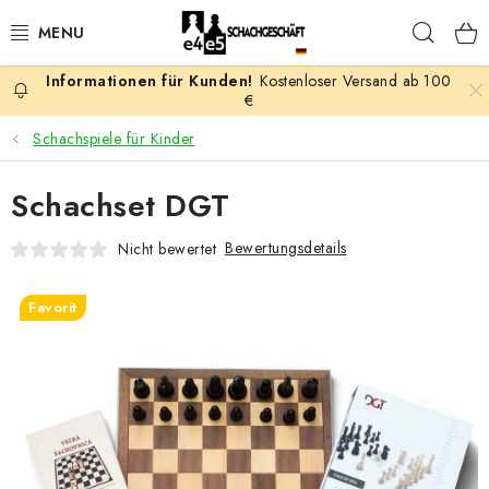
Zum
Such
Inhalt
springen
Kostenloser Versand ab 100
AKTION
€
Schachspiele für Kinder
SCHACHSPIELE
Schachset DGT
SCHACHFIGUREN
Bewertungsdetails
Nicht bewertet
SCHACHBRETTER
Favorit
SCHACHUHREN
SCHACHBÜCHER
SCHACH-ANTIQUITÄTENLADEN