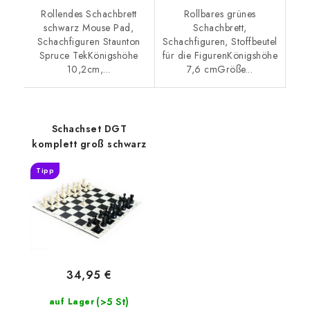
Rollendes Schachbrett
Rollbares grünes
schwarz Mouse Pad,
Schachbrett,
Schachfiguren Staunton
Schachfiguren, Stoffbeutel
Spruce TekKönigshöhe
für die FigurenKönigshöhe
10,2cm,...
7,6 cmGröße...
Schachset DGT
komplett groß schwarz
Tipp
34,95 €
(>5 St)
auf Lager