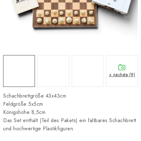
SCHACH ONLINE
SCHACH-MERCH
SCHACH GESCHENKE
GESCHÄFTSBEDINGUNGEN
KONTAKT
+ nächste (9)
Kontakt
FAQ
Über uns
Schachblog
Geschäftsbedingungen
Schachbrettgröße 43x43cm
Feldgröße 5x5cm
Königshöhe 8,5cm
Das Set enthält (Teil des Pakets) ein faltbares Schachbrett
und hochwertige Plastikfiguren.