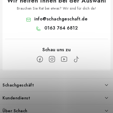
Wir helfen Ihnen bei der Auswahl
Brauchen Sie Rat bei etwas? Wir sind für dich da!
info
@
schachgeschaft.de
0163 764 6812
F
u
Schachgeschäft
ß
z
Über uns
Kundendienst
e
i
Kontakt
Geschäftsbedingungen
Über Schach