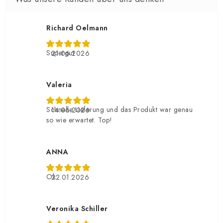
Richard Oelmann
Supergut
21.06.2026
Valeria
Schnelle Lieferung und das Produkt war genau
14.06.2026
so wie erwartet. Top!
ANNA
Ok
22.01.2026
Veronika Schiller