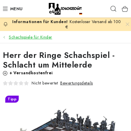
Zum
Such
Inhalt
springen
Kostenloser Versand ab 100
AKTION
€
Schachspiele für Kinder
SCHACHSPIELE
Herr der Ringe Schachspiel -
SCHACHFIGUREN
Schlacht um Mittelerde
SCHACHBRETTER
+ Versandkostenfrei
Bewertungsdetails
Nicht bewertet
SCHACHUHREN
Tipp
SCHACHBÜCHER
SCHACH-ANTIQUITÄTENLADEN