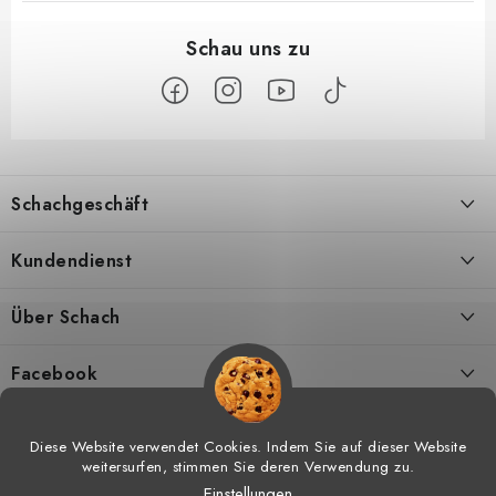
F
u
Schachgeschäft
ß
z
Über uns
Kundendienst
e
i
Kontakt
Geschäftsbedingungen
Über Schach
l
Versand
Widerrufsbelehrungen
Schachmagazine
e
Facebook
DSGVO
Umtausch von Waren
Schachvideos
Diese Website verwendet Cookies. Indem Sie auf dieser Website
weitersurfen, stimmen Sie deren Verwendung zu.
Meine bestellung
Hilfe bei Reklamationen
Schachtraining
Einstellungen