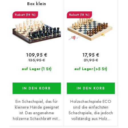
Box klein
(19 %)
(18 %)
109,95 €
17,95 €
135,95 €
21,95 €
(1 St)
(>5 St)
auf Lager
auf Lager
IN DEN KORB
IN DEN KORB
Ein Schachspiel, das für
Holzschachspiele ECO
kleinere Hände geeignet
sind die einfachsten
ist. Das angenehme
Schachspiele, die jedoch
hölzerne Schachbrett mit...
vollständig aus Holz...