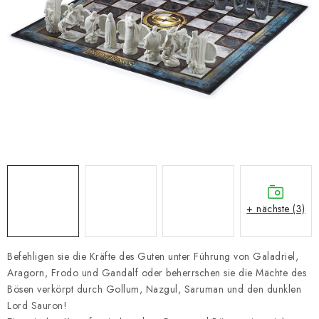
SCHACH ONLINE
SCHACH-MERCH
SCHACH GESCHENKE
GESCHÄFTSBEDINGUNGEN
KONTAKT
Kontakt
FAQ
Über uns
Schachblog
+ nächste (3)
Geschäftsbedingungen
Befehligen sie die Kräfte des Guten unter Führung von Galadriel,
Aragorn, Frodo und Gandalf oder beherrschen sie die Mächte des
Bösen verkörpt durch Gollum, Nazgul, Saruman und den dunklen
Lord Sauron!