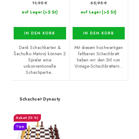
11,95 €
65,95 €
(>5 St)
(>5 St)
auf Lager
auf Lager
IN DEN KORB
IN DEN KORB
Dank Schachkarten &
Mit diesem hochwertigen
Šachuľko Matový können 2
faltbaren Schachbrett
Spieler eine
haben wir den Stil von
unkonventionelle
Vintage-Schachbrettern...
Schachpartie...
Schachset Dynasty
(15 %)
Tipp