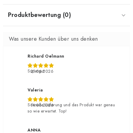
Produktbewertung (0)
Richard Oelmann
Supergut
21.06.2026
Valeria
Schnelle Lieferung und das Produkt war genau
14.06.2026
so wie erwartet. Top!
ANNA