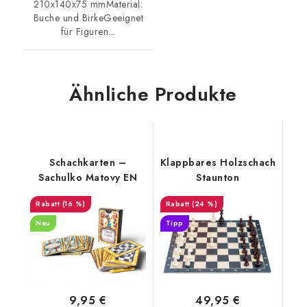
210x140x75 mmMaterial:
Buche und BirkeGeeignet
für Figuren...
Ähnliche Produkte
Schachkarten –
Klappbares Holzschach
Sachulko Matovy EN
Staunton
(16 %)
(24 %)
Neu
Tipp
9,95 €
49,95 €