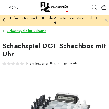
Zum
Such
Inhalt
springen
Kostenloser Versand ab 100
AKTION
€
Schachspiele für Zuhause
SCHACHSPIELE
Schachspiel DGT Schachbox mit
SCHACHFIGUREN
Uhr
SCHACHBRETTER
Bewertungsdetails
Nicht bewertet
SCHACHUHREN
SCHACHBÜCHER
SCHACH-ANTIQUITÄTENLADEN