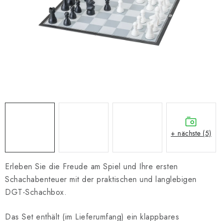
SCHACH ONLINE
SCHACH-MERCH
SCHACH GESCHENKE
GESCHÄFTSBEDINGUNGEN
KONTAKT
Kontakt
FAQ
Über uns
Schachblog
+ nächste (5)
Geschäftsbedingungen
Erleben Sie die Freude am Spiel und Ihre ersten
Schachabenteuer mit der praktischen und langlebigen
DGT-Schachbox.
Das Set enthält (im Lieferumfang) ein klappbares