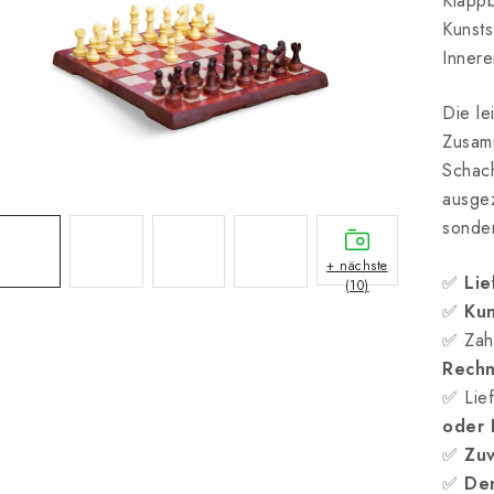
Klapp
Kunsts
Innere
Die le
Zusam
Schach
ausgez
sonder
+ nächste
✅
Lie
(10)
✅
Kun
✅ Zah
Rech
✅ Lief
oder
✅
Zuv
✅
Der