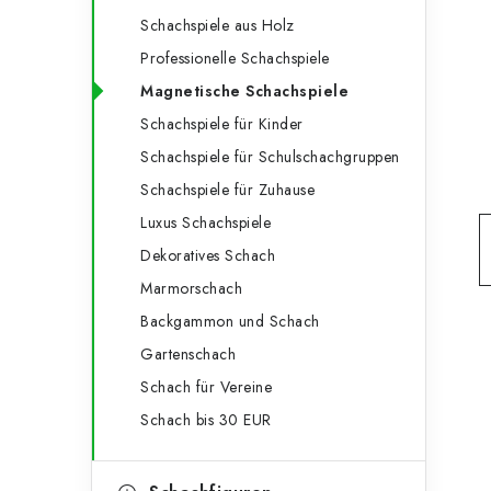
e
t
Schachspiele aus Holz
g
e
Professionelle Schachspiele
o
Magnetische Schachspiele
n
r
Schachspiele für Kinder
l
i
Schachspiele für Schulschachgruppen
e
e
Schachspiele für Zuhause
n
i
Luxus Schachspiele
Dekoratives Schach
s
Marmorschach
t
Backgammon und Schach
e
Gartenschach
Schach für Vereine
Schach bis 30 EUR