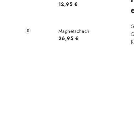
12,95 €
G
Magnetschach
G
26,95 €
K