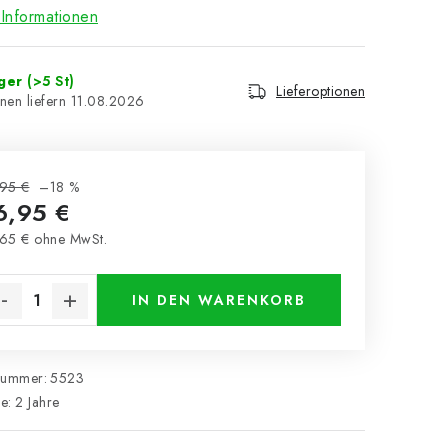
Informationen
ager
(>5 St)
Lieferoptionen
11.08.2026
95 €
–18 %
6,95 €
65 € ohne MwSt.
kaufspreis:
IN DEN WARENKORB
nummer:
5523
ie
:
2 Jahre