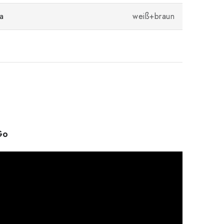
a
weiß+braun
Go