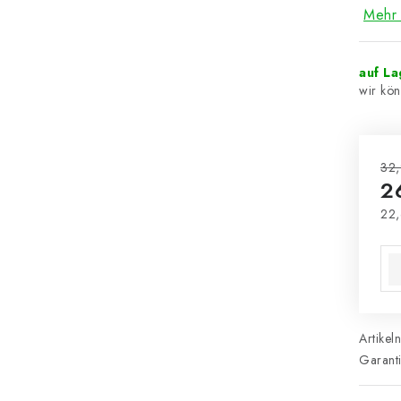
Mehr 
auf L
32,
2
22,
Ver
Artikel
Garant