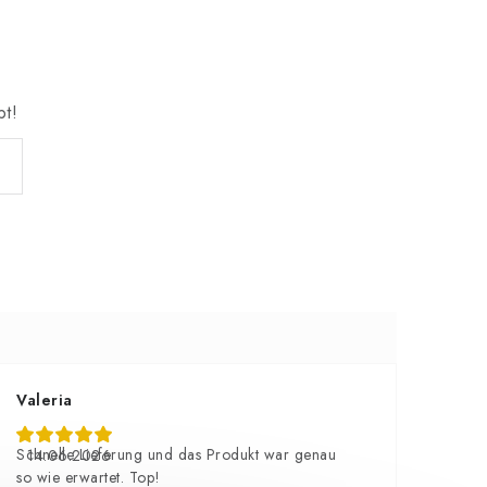
bt!
Valeria
Schnelle Lieferung und das Produkt war genau
14.06.2026
so wie erwartet. Top!