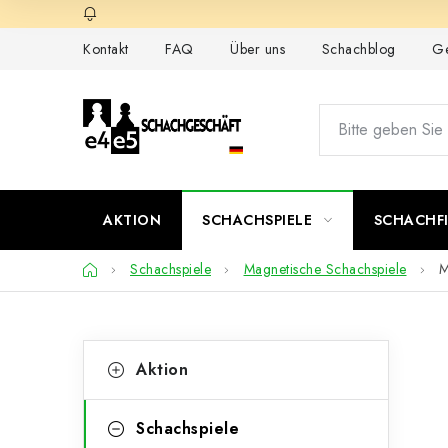
Zum
Inhalt
Kontakt
FAQ
Über uns
Schachblog
Ge
springen
AKTION
SCHACHSPIELE
SCHACHF
Startseite
Schachspiele
Magnetische Schachspiele
M
S
K
Kategorien
Aktion
überspringen
a
e
t
i
Schachspiele