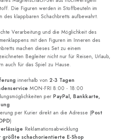
bares Magnetschach-Set aus hochwertigem
toff. Die Figuren werden in Stoffbeuteln im
n des klappbaren Schachbretts aufbewahrt.
ichte Verarbeitung und die Möglichkeit des
menklappens mit den Figuren im Inneren des
bretts machen dieses Set zu einem
eichneten Begleiter nicht nur für Reisen, Urlaub,
n auch für das Spiel zu Hause.
ferung
innerhalb von
2-3 Tagen
denservice
MON-FRI 8:00 - 18:00
lungsmöglichkeiten per
PayPal, Bankkarte,
nung
erung per Kurier direkt an die Adresse (
Post
 DPD
)
erlässige
Reklamationsabwicklung
 größte schachorientierte E-Shop