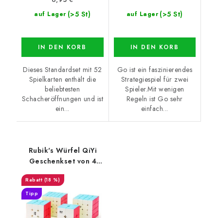
(>5 St)
(>5 St)
auf Lager
auf Lager
IN DEN KORB
IN DEN KORB
Dieses Standardset mit 52
Go ist ein faszinierendes
Spielkarten enthält die
Strategiespiel für zwei
beliebtesten
Spieler.Mit wenigen
Schacheröffnungen und ist
Regeln ist Go sehr
ein...
einfach...
Rubik's Würfel QiYi
Geschenkset von 4
Würfeln
(18 %)
Tipp