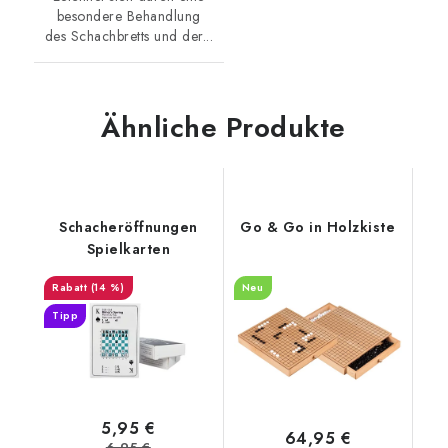
besondere Behandlung
des Schachbretts und der...
Ähnliche Produkte
Schacheröffnungen
Go & Go in Holzkiste
Spielkarten
(14 %)
Neu
Tipp
5,95 €
64,95 €
6,95 €