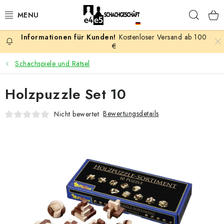
Zum
Such
Inhalt
springen
Kostenloser Versand ab 100
AKTION
€
Schachspiele und Rätsel
SCHACHSPIELE
Holzpuzzle Set 10
SCHACHFIGUREN
Bewertungsdetails
Nicht bewertet
SCHACHBRETTER
SCHACHUHREN
SCHACHBÜCHER
SCHACH-ANTIQUITÄTENLADEN