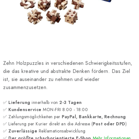
SCHACH ONLINE
SCHACH-MERCH
SCHACH GESCHENKE
GESCHÄFTSBEDINGUNGEN
Zehn Holzpuzzles in verschiedenen Schwierigkeitsstufen,
KONTAKT
die das kreative und abstrakte Denken fördern. Das Ziel
ist, sie auseinander zu nehmen und wieder
Kontakt
FAQ
Über uns
Schachblog
zusammenzusetzen.
Geschäftsbedingungen
✅
Lieferung
innerhalb von
2-3 Tagen
✅
Kundenservice
MON-FRI 8:00 - 18:00
✅ Zahlungsmöglichkeiten per
PayPal, Bankkarte, Rechnung
✅ Lieferung per Kurier direkt an die Adresse (
Post oder DPD
)
✅
Zuverlässige
Reklamationsabwicklung
✅
Der größte schachorientierte E-Shop
Mehr Informationen