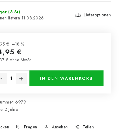
ager
(3 St)
Lieferoptionen
11.08.2026
95 €
–18 %
4,95 €
37 € ohne MwSt.
kaufspreis:
IN DEN WARENKORB
nummer:
6979
ie
:
2 Jahre
cken
Fragen
Ansehen
Teilen