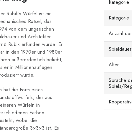
Kategorie
er Rubik's Würfel ist ein
Kategorie
echanisches Rätsel, das
974 von dem ungarischen
Anzahl der
ildhauer und Architekten
rnő Rubik erfunden wurde. Er
Spieldauer
ar in den 1970er und 1980er
ahren außerordentlich beliebt,
Alter
ls er in Millionenauflagen
roduziert wurde.
Sprache d
Spiels/Reg
s hat die Form eines
unststoffwürfels, der aus
Kooperativ
leineren Würfeln in
erschiedenen Farben
esteht, wobei die
tandardgröße 3×3×3 ist. Es