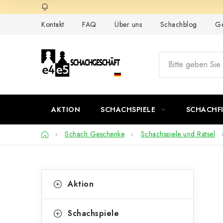
Zum
Inhalt
Kontakt
FAQ
Über uns
Schachblog
Ge
springen
AKTION
SCHACHSPIELE
SCHACHF
Startseite
Schach Geschenke
Schachspiele und Rätsel
S
K
Kategorien
Aktion
überspringen
a
e
t
i
Schachspiele