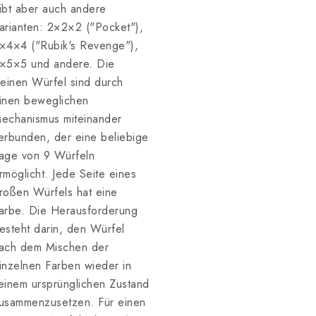
ibt aber auch andere
arianten: 2×2×2 ("Pocket"),
×4×4 ("Rubik's Revenge"),
×5×5 und andere. Die
leinen Würfel sind durch
inen beweglichen
echanismus miteinander
erbunden, der eine beliebige
age von 9 Würfeln
rmöglicht. Jede Seite eines
roßen Würfels hat eine
arbe. Die Herausforderung
esteht darin, den Würfel
ach dem Mischen der
inzelnen Farben wieder in
einem ursprünglichen Zustand
usammenzusetzen. Für einen