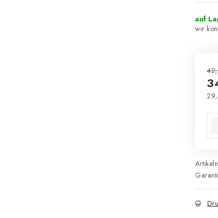
auf L
42,
3
29,
Ver
Artikel
Garant
Dru