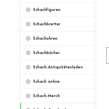
e
t
g
Schachfiguren
e
o
n
r
Schachbretter
l
i
Schachuhren
e
e
n
i
Schachbücher
s
Schach-Antiquitätenladen
t
e
Schach online
Schach-Merch