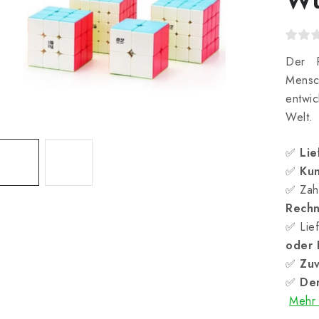
Der R
Mensc
entwi
Welt.
✅
Lie
✅
Kun
✅ Zah
Rech
✅ Lief
oder
✅
Zuv
✅
Der
Mehr 