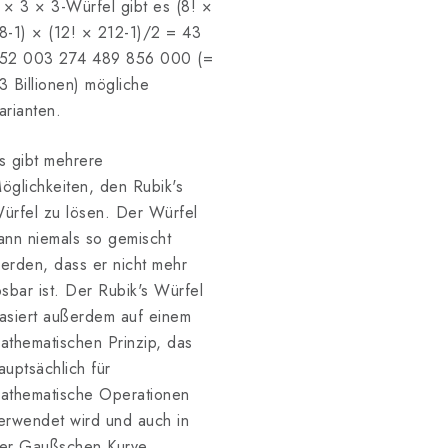
 × 3 × 3-Würfel gibt es (8! ×
8-1) × (12! × 212-1)/2 = 43
52 003 274 489 856 000 (=
3 Billionen) mögliche
arianten.
s gibt mehrere
öglichkeiten, den Rubik's
ürfel zu lösen. Der Würfel
ann niemals so gemischt
erden, dass er nicht mehr
ösbar ist. Der Rubik's Würfel
asiert außerdem auf einem
athematischen Prinzip, das
auptsächlich für
athematische Operationen
erwendet wird und auch in
er Gaußschen Kurve