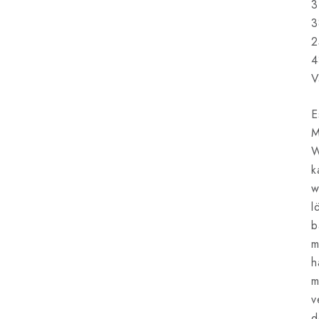
3
3
2
4
V
E
M
W
k
w
l
b
m
h
m
v
d