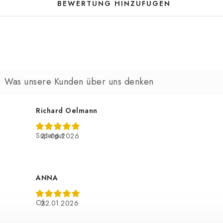
BEWERTUNG HINZUFÜGEN
Richard Oelmann
Supergut
21.06.2026
ANNA
Ok
22.01.2026