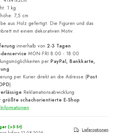
: 41x41x2cm
t: 1 kg
shöhe: 7,5 cm
ebe aus Holz gefertigt. Die Figuren und das
brett mit einem dekorativen Motiv.
ferung
innerhalb von
2-3 Tagen
denservice
MON-FRI 8:00 - 18:00
lungsmöglichkeiten per
PayPal, Bankkarte,
nung
erung per Kurier direkt an die Adresse (
Post
 DPD
)
erlässige
Reklamationsabwicklung
 größte schachorientierte E-Shop
Informationen
ager
(>5 St)
Lieferoptionen
12.08.2026