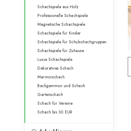
e
t
Schachspiele aus Holz
g
e
Professionelle Schachspiele
o
Magnetische Schachspiele
n
r
Schachspiele für Kinder
l
i
Schachspiele für Schulschachgruppen
e
e
Schachspiele für Zuhause
n
i
Luxus Schachspiele
Dekoratives Schach
s
Marmorschach
t
Backgammon und Schach
e
Gartenschach
Schach für Vereine
Schach bis 30 EUR