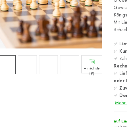
Größe
Gewich
König
Mit Li
Schach
✅
Lie
✅
Kun
✅ Zah
Rech
+ nächste
✅ Lief
(9)
oder
✅
Zuv
✅
Der
Mehr 
auf L