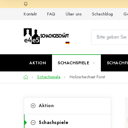
Zum
Inhalt
Kontakt
FAQ
Über uns
Schachblog
Ge
springen
AKTION
SCHACHSPIELE
SCHACHF
Startseite
Schachspiele
Holzschachset Fürst
S
K
Kategorien
Aktion
überspringen
a
e
t
i
Schachspiele