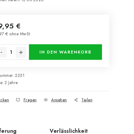
9,95 €
97 € ohne MwSt.
kaufspreis:
IN DEN WARENKORB
nummer:
2251
ie
:
2 Jahre
cken
Fragen
Ansehen
Teilen
eferung
Verlässlichkeit