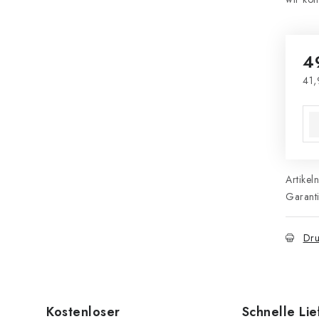
4
41,
Ver
Artikel
Garant
Dru
Kostenloser
Schnelle Li