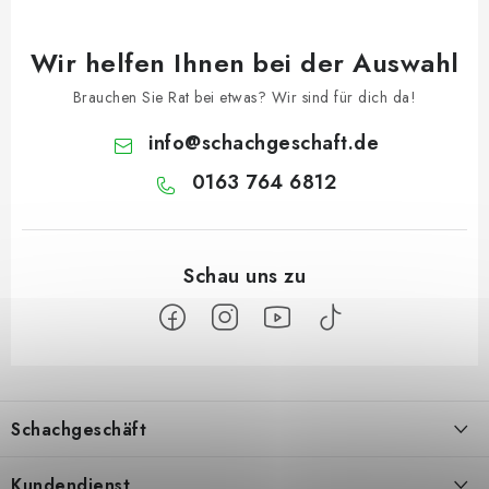
Wir helfen Ihnen bei der Auswahl
Brauchen Sie Rat bei etwas? Wir sind für dich da!
info
@
schachgeschaft.de
0163 764 6812
F
u
Schachgeschäft
ß
z
Über uns
Kundendienst