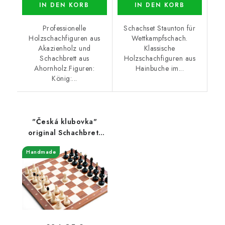
IN DEN KORB
IN DEN KORB
Professionelle
Schachset Staunton für
Holzschachfiguren aus
Wettkampfschach.
Akazienholz und
Klassische
Schachbrett aus
Holzschachfiguren aus
Ahornholz.Figuren:
Hainbuche im...
König:...
"Česká klubovka"
original Schachbrett
Ahorn
Handmade