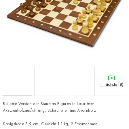
SCHACH ONLINE
SCHACH-MERCH
SCHACH GESCHENKE
GESCHÄFTSBEDINGUNGEN
KONTAKT
Kontakt
FAQ
Über uns
Schachblog
+ nächste (8)
Geschäftsbedingungen
Beliebte Version der Staunton-Figuren in luxuriöser
Akazienholzausführung, Schachbrett aus Ahornholz
Königshöhe 8,9 cm, Gewicht 1,1 kg, 2 Ersatzdamen