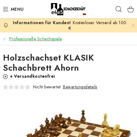
Zum
Such
Inhalt
springen
Kostenloser Versand ab 100
AKTION
€
Professionelle Schachspiele
SCHACHSPIELE
Holzschachset KLASIK
SCHACHFIGUREN
Schachbrett Ahorn
SCHACHBRETTER
+ Versandkostenfrei
Bewertungsdetails
Nicht bewertet
SCHACHUHREN
SCHACHBÜCHER
SCHACH-ANTIQUITÄTENLADEN