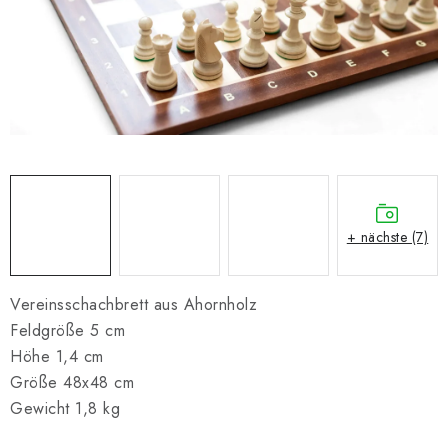
SCHACH ONLINE
SCHACH-MERCH
SCHACH GESCHENKE
GESCHÄFTSBEDINGUNGEN
KONTAKT
+ nächste (7)
Kontakt
FAQ
Über uns
Schachblog
Geschäftsbedingungen
Vereinsschachbrett aus Ahornholz
Feldgröße 5 cm
Höhe 1,4 cm
Größe 48x48 cm
Gewicht 1,8 kg