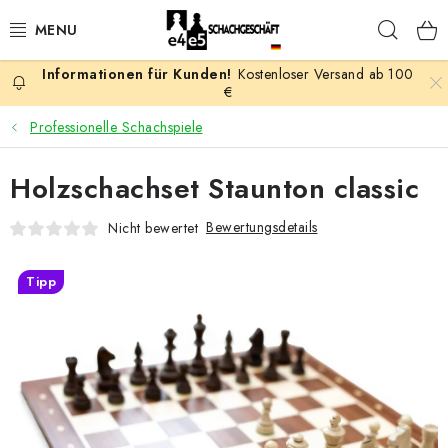
Zum
Such
Inhalt
springen
Kostenloser Versand ab 100
AKTION
€
Professionelle Schachspiele
SCHACHSPIELE
Holzschachset Staunton classic
SCHACHFIGUREN
Bewertungsdetails
Nicht bewertet
SCHACHBRETTER
Tipp
SCHACHUHREN
SCHACHBÜCHER
SCHACH-ANTIQUITÄTENLADEN