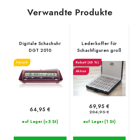
Verwandte Produkte
Digitale Schachuhr
Lederkoffer für
DGT 2010
Schachfiguren groß
Favorit
(65 %)
Aktion
69,95 €
64,95 €
204,95 €
(>5 St)
(1 St)
auf Lager
auf Lager