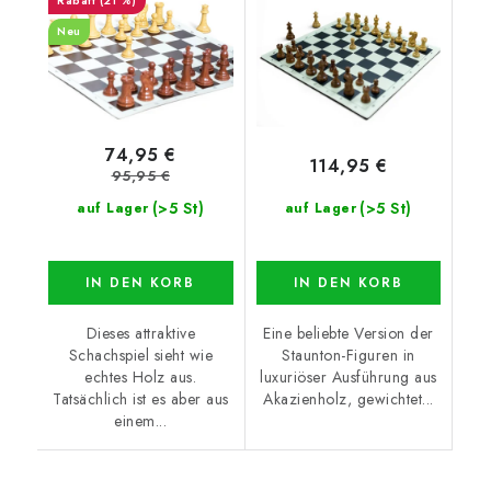
(21 %)
Neu
74,95 €
114,95 €
95,95 €
(>5 St)
(>5 St)
auf Lager
auf Lager
IN DEN KORB
IN DEN KORB
Dieses attraktive
Eine beliebte Version der
Schachspiel sieht wie
Staunton-Figuren in
echtes Holz aus.
luxuriöser Ausführung aus
Tatsächlich ist es aber aus
Akazienholz, gewichtet...
einem...