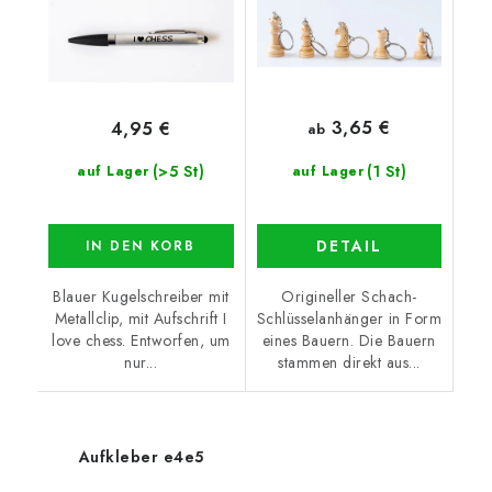
3,65 €
4,95 €
ab
(>5 St)
(1 St)
auf Lager
auf Lager
DETAIL
IN DEN KORB
Blauer Kugelschreiber mit
Origineller Schach-
Metallclip, mit Aufschrift I
Schlüsselanhänger in Form
love chess. Entworfen, um
eines Bauern. Die Bauern
nur...
stammen direkt aus...
Aufkleber e4e5