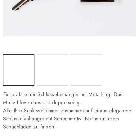
SCHACH ONLINE
SCHACH-MERCH
SCHACH GESCHENKE
GESCHÄFTSBEDINGUNGEN
KONTAKT
Kontakt
FAQ
Über uns
Schachblog
Geschäftsbedingungen
Ein praktischer Schlüsselanhänger mit Metallring. Das
Motiv I love chess ist doppelseitig.
Alle Ihre Schlüssel immer zusammen auf einem eleganten
Schlüsselanhänger mit Schachmotiv. Nur in unserem
Schachladen zu finden.