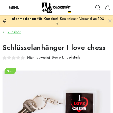
Zum
Such
Inhalt
springen
Kostenloser Versand ab 100
AKTION
€
Zubehőr
SCHACHSPIELE
Schlüsselanhänger I love chess
SCHACHFIGUREN
Bewertungsdetails
Nicht bewertet
SCHACHBRETTER
Neu
SCHACHUHREN
SCHACHBÜCHER
SCHACH-ANTIQUITÄTENLADEN